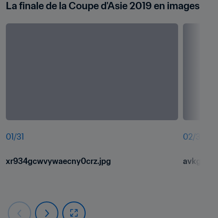
La finale de la Coupe d'Asie 2019 en images
01
/
31
02
/
31
xr934gcwvywaecny0crz.jpg
avkguzpk