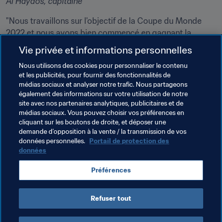
Al Haydos, capitaine
"Nous travaillons sur l'objectif de la Coupe du Monde 
2022 et nous avons bien commencé en gagnant la 
Coupe d'Asie. La Copa América est quelque chose de 
Vie privée et informations personnelles
différent et elle sera riche d'enseignements pour nous et 
Nous utilisons des cookies pour personnaliser le contenu
nous aidera à être plus performants en 2022." - 
Almoez 
et les publicités, pour fournir des fonctionnalités de
Ali, attaquant
médias sociaux et analyser notre trafic. Nous partageons
également des informations sur votre utilisation de notre
site avec nos partenaires analytiques, publicitaires et de
médias sociaux. Vous pouvez choisir vos préférences en
cliquant sur les boutons de droite, et déposer une
demande d’opposition à la vente / la transmission de vos
Thèmes en lien
données personnelles.
Portail de protection des
données
Coupe du Monde de la FIFA, Qatar 2022
Qatar
Préférences
AFC
Refuser tout