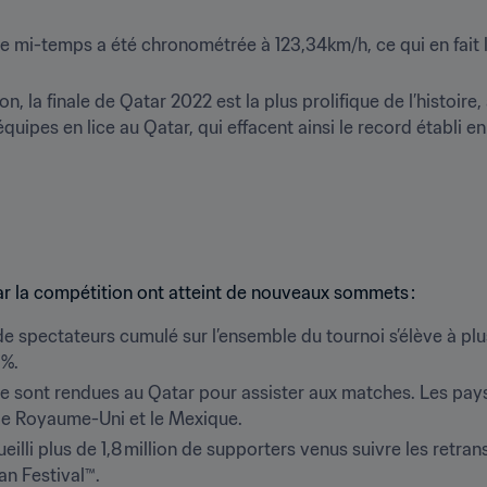
e mi-temps a été chronométrée à 123,34km/h, ce qui en fait la
n, la finale de Qatar 2022 est la plus prolifique de l’histoire, 
équipes en lice au Qatar, qui effacent ainsi le record établi en 1
ar la compétition ont atteint de nouveaux sommets : 
 de spectateurs cumulé sur l’ensemble du tournoi s’élève à plus
3%.
e sont rendues au Qatar pour assister aux matches. Les pays l
, le Royaume-Uni et le Mexique. 
illi plus de 1,8 million de supporters venus suivre les retra
an Festival™. 