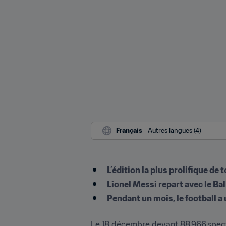
Français
 - Autres langues (4)
L’édition la plus prolifique de
Lionel Messi repart avec le Bal
Pendant un mois, le football a 
Le 18 décembre devant 88 966 specta