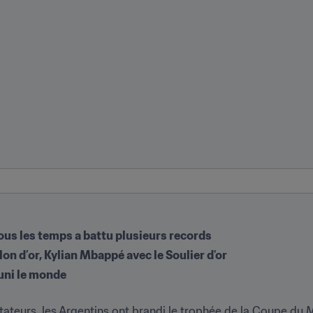
 tous les temps a battu plusieurs records 
lon d’or, Kylian Mbappé avec le Soulier d'or 
uni le monde  
teurs, les Argentins ont brandi le trophée de la Coupe du Mo