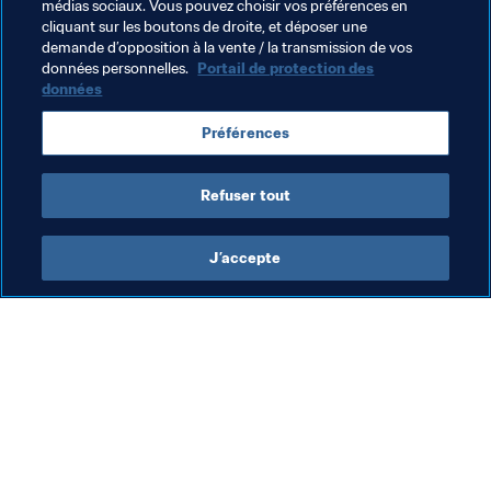
médias sociaux. Vous pouvez choisir vos préférences en
cliquant sur les boutons de droite, et déposer une
demande d’opposition à la vente / la transmission de vos
Thèmes en lien
données personnelles.
Portail de protection des
données
Coupe du Monde de la FIFA, Qatar 2022
Préférences
Barbados
Refuser tout
J’accepte
L’action de la FIFA
Visitez également
Juridique
Toutes les infos et 
tous les articles
Système de transfert
Rapports et 