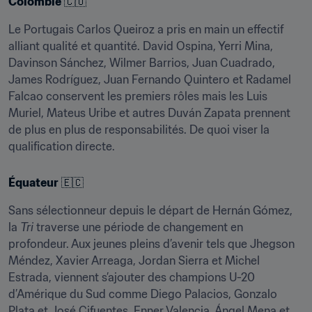
Colombie
 🇨🇴
Le Portugais Carlos Queiroz a pris en main un effectif 
alliant qualité et quantité. David Ospina, Yerri Mina, 
Davinson Sánchez, Wilmer Barrios, Juan Cuadrado, 
James Rodríguez, Juan Fernando Quintero et Radamel 
Falcao conservent les premiers rôles mais les Luis 
Muriel, Mateus Uribe et autres Duván Zapata prennent 
de plus en plus de responsabilités. De quoi viser la 
qualification directe.
Équateur
 🇪🇨
Sans sélectionneur depuis le départ de Hernán Gómez, 
la 
Tri
 traverse une période de changement en 
profondeur. Aux jeunes pleins d’avenir tels que Jhegson 
Méndez, Xavier Arreaga, Jordan Sierra et Michel 
Estrada, viennent s’ajouter des champions U-20 
d’Amérique du Sud comme Diego Palacios, Gonzalo 
Plata et José Cifuentes. Enner Valencia, Ángel Mena et 