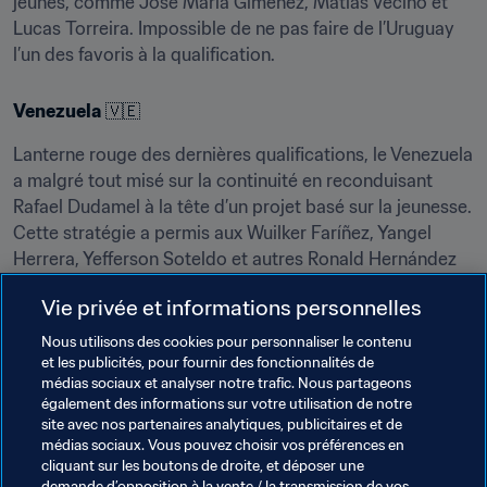
jeunes, comme José María Giménez, Matías Vecino et 
Lucas Torreira. Impossible de ne pas faire de l’Uruguay 
l’un des favoris à la qualification.
Venezuela
 🇻🇪
Lanterne rouge des dernières qualifications, le Venezuela 
a malgré tout misé sur la continuité en reconduisant 
Rafael Dudamel à la tête d’un projet basé sur la jeunesse. 
Cette stratégie a permis aux Wuilker Faríñez, Yangel 
Herrera, Yefferson Soteldo et autres Ronald Hernández 
de se révéler. Mais pour redonner vie au rêve 
Vie privée et informations personnelles
mondialiste, la 
Vinotinto
 devra également s’appuyer sur 
les vétérans Tomás Rincón et Salomón Rondón.
Nous utilisons des cookies pour personnaliser le contenu
et les publicités, pour fournir des fonctionnalités de
médias sociaux et analyser notre trafic. Nous partageons
Thèmes en lien
également des informations sur votre utilisation de notre
site avec nos partenaires analytiques, publicitaires et de
médias sociaux. Vous pouvez choisir vos préférences en
Coupe du Monde de la FIFA, Qatar 2022
cliquant sur les boutons de droite, et déposer une
demande d’opposition à la vente / la transmission de vos