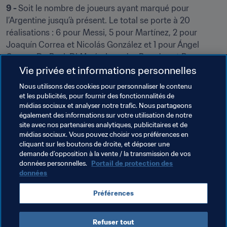
9 - 
Soit le nombre de joueurs ayant marqué pour 
l’Argentine jusqu’à présent. Le total se porte à 20 
réalisations : 6 pour Messi, 5 pour Martínez, 2 pour 
Joaquín Correa et Nicolás González et 1 pour Ángel 
Correa, De Paul, Di María, Leandro Paredes et Romero.
Vie privée et informations personnelles
540 - 
Comme le nombre de minutes de jeu depuis le 
Nous utilisons des cookies pour personnaliser le contenu
dernier but encaissé par l
’Albiceleste 
en compétition 
et les publicités, pour fournir des fonctionnalités de
préliminaire. C’est le Vénézuélien Jefferson Soteldo qui 
médias sociaux et analyser notre trafic. Nous partageons
avait trompé Martínez lors de la 9ème journée, sur 
également des informations sur votre utilisation de notre
penalty concédé à la 94ème.
site avec nos partenaires analytiques, publicitaires et de
médias sociaux. Vous pouvez choisir vos préférences en
cliquant sur les boutons de droite, et déposer une
demande d’opposition à la vente / la transmission de vos
Thèmes en lien
données personnelles.
Portail de protection des
données
Coupe du Monde de la FIFA, Qatar 2022
Préférences
Argentina
CONMEBOL
Refuser tout