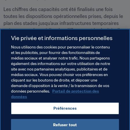
Les chiffres des capacités ont été finalisés une fois 
toutes les dispositions opérationnelles prises, depuis le 
plan des stades jusqu'aux infrastructures temporaires 
prévues pour les médias, les diffuseurs et les invités. Il a 
également été expliqué que les capacités pour des 
Vie privée et informations personnelles
matches spécifiques, tels que la rencontre inaugurale et 
Nous utilisons des cookies pour personnaliser le contenu
la finale, peuvent varier légèrement. Les chiffres de la 
et les publicités, pour fournir des fonctionnalités de
version héritage sont différents et fournis par le pays 
médias sociaux et analyser notre trafic. Nous partageons
également des informations sur votre utilisation de notre
hôte.
site avec nos partenaires analytiques, publicitaires et de
médias sociaux. Vous pouvez choisir vos préférences en
cliquant sur les boutons de droite, et déposer une
demande d’opposition à la vente / la transmission de vos
Thèmes en lien
données personnelles.
Portail de protection des
données
Organisation
Préférences
Coupe du Monde de la FIFA, Qatar 2022
Refuser tout