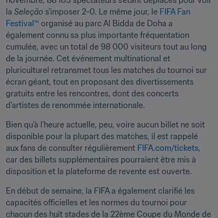
novembre, 88 103 spectateurs s'étant déplacés pour voir 
la 
Seleção
 s'imposer 2-0. Le même jour, le 
FIFA Fan 
Festival™
 organisé au parc Al Bidda de Doha a 
également connu sa plus importante fréquentation 
cumulée, avec un total de 98 000 visiteurs tout au long 
de la journée. Cet événement multinational et 
pluriculturel retransmet tous les matches du tournoi sur 
écran géant, tout en proposant des divertissements 
gratuits entre les rencontres, dont des concerts 
d'artistes de renommée internationale.
Bien qu'à l'heure actuelle, peu, voire aucun billet ne soit 
disponible pour la plupart des matches, il est rappelé 
aux fans de consulter régulièrement 
FIFA.com/tickets
, 
car des billets supplémentaires pourraient être mis à 
disposition et la plateforme de revente est ouverte.
En début de semaine, la FIFA a également clarifié les 
capacités officielles et les normes du tournoi pour 
chacun des huit stades de la 22ème Coupe du Monde de 