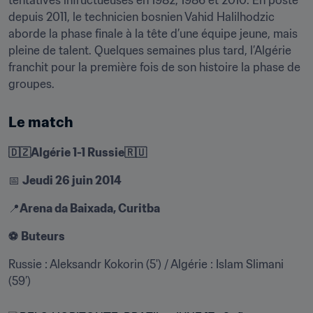
tentatives infructueuses en 1982, 1986 et 2010. En poste 
depuis 2011, le technicien bosnien Vahid Halilhodzic 
aborde la phase finale à la tête d’une équipe jeune, mais 
pleine de talent. Quelques semaines plus tard, l’Algérie 
franchit pour la première fois de son histoire la phase de 
groupes.
Le match
🇩🇿Algérie 1-1 Russie🇷🇺
📅 
Jeudi 26 juin 2014
📍
Arena da Baixada, Curitba
⚽️
Buteurs
Russie : Aleksandr Kokorin (5') / Algérie : Islam Slimani 
(59’)