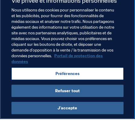
Vie privée et informations personnelles
le tournoi. Seuls Liassine Cadamuro et les deux gardiens 
remplaçants, Cédric Si Mohammed et Mohamed 
Nous utilisons des cookies pour personnaliser le contenu
et les publicités, pour fournir des fonctionnalités de
Zammamouche, n’ont pas eu l’occasion de fouler les 
médias sociaux et analyser notre trafic. Nous partageons
pelouses brésiliennes. On peut en conclure que le 
également des informations sur votre utilisation de notre
technicien bosnien n’a pas hésité à modifier son onze de 
site avec nos partenaires analytiques, publicitaires et de
départ au gré des événements, avec le succès que l’on 
médias sociaux. Vous pouvez choisir vos préférences en
cliquant sur les boutons de droite, et déposer une
sait.
demande d’opposition à la vente / la transmission de vos
données personnelles.
Portail de protection des
données
Thèmes en lien
Préférences
Coupe du Monde de la FIFA, Qatar 2022
Algeria
Refuser tout
J’accepte