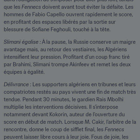
que les 
Fennecs
 doivent avant tout éviter la défaite. Les 
hommes de Fabio Capello ouvrent rapidement le score, 
en profitant des espaces libérés par la sortie sur 
blessure de Sofiane Feghouli, touché à la tête.
Slimani égalise :
 À la pause, la Russie conserve un maigre 
avantage mais, au retour des vestiaires, les Algériens 
intensifient leur pression. Profitant d'un coup franc tiré 
par Brahimi, Slimani trompe Akinfeev et remet les deux 
équipes à égalité.
Délivrance
 : Les supporters algériens en tribunes et leurs 
compatriotes restés au pays vivent une fin de match très 
tendue. Pendant 30 minutes, le gardien Rais Mbolhi 
multiplie les interventions décisives. Il s’interpose 
notamment devant Kokorin, auteur de l’ouverture du 
score en début de match. Lorsque M. Cakir, l’arbitre de la 
rencontre, donne le coup de sifflet final, les 
Fennecs
peuvent laisser libre cours à leur joie. Fous de joie, les 