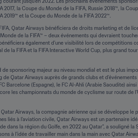
 courant jusqu’en 2022. Les prochains événements sponsoris
 2017, la Coupe du Monde de la FIFA, Russie 2018™, la Coupe
A 2019™ et la Coupe du Monde de la FIFA 2022™.
a FIFA, Qatar Airways bénéficiera de droits marketing et de l
 Monde de la FIFA™ – deux événements qui devraient toucher 
énéficiera également d’une visibilité lors de compétition
 de la FIFA et la FIFA Interactive World Cup, plus grand tourn
de sponsoring majeur au niveau mondial et est le plus import
ng de Qatar Airways auprès de grands clubs et d’événements s
 Barcelone (Espagne), le FC Al-Ahli (Arabie Saoudite) ainsi 
core les championnats du monde de cyclisme sur route de l’
ec Qatar Airways, la compagnie aérienne qui se développe le 
liés à l’aviation civile, Qatar Airways est un partenaire id
dans la région du Golfe, en 2022 au Qatar", a souligné la Se
ns à l’idée de travailler main dans la main avec Qatar Airw