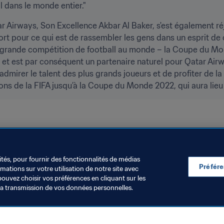
l dans le monde entier."
 Airways, Son Excellence Akbar Al Baker, s'est également réj
t pour ce qui est de rassembler les gens dans un esprit de c
s grande compétition de football au monde – la Coupe du Mond
, et est par conséquent un partenaire naturel pour Qatar Air
’admirer le talent des plus grands joueurs et de profiter de l
ns de la FIFA jusqu’à la Coupe du Monde 2022, qui aura lieu d
upe du Monde de la FIFA, Qatar 2022
Qatar
AFC
ités, pour fournir des fonctionnalités de médias
Préfér
ations sur votre utilisation de notre site avec
pouvez choisir vos préférences en cliquant sur les
la transmission de vos données personnelles.