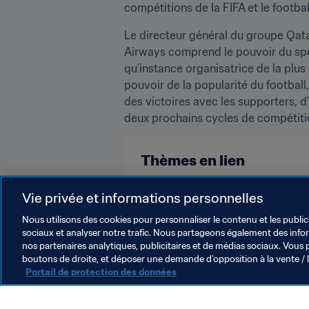
compétitions de la FIFA et le footbal
Le directeur général du groupe Qatar
Airways comprend le pouvoir du spor
qu’instance organisatrice de la plu
pouvoir de la popularité du football
des victoires avec les supporters, d
deux prochains cycles de compétitio
Thèmes en lien
Marketing
Organisation
Co
Vie privée et informations personnelles
Nous utilisons des cookies pour personnaliser le contenu et les public
sociaux et analyser notre trafic. Nous partageons également des inform
nos partenaires analytiques, publicitaires et de médias sociaux. Vous 
boutons de droite, et déposer une demande d’opposition à la vente / 
Portail de protection des données