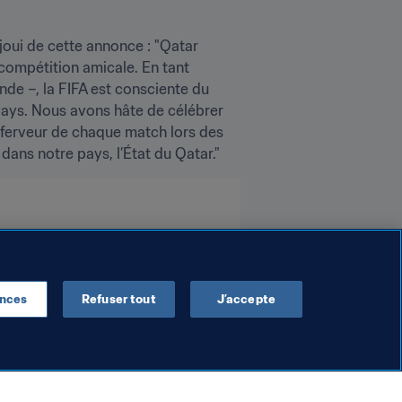
oui de cette annonce : "Qatar 
ompétition amicale. En tant 
e –, la FIFA est consciente du 
ways. Nous avons hâte de célébrer 
a ferveur de chaque match lors des 
ans notre pays, l’État du Qatar."
ences
Refuser tout
J’accepte