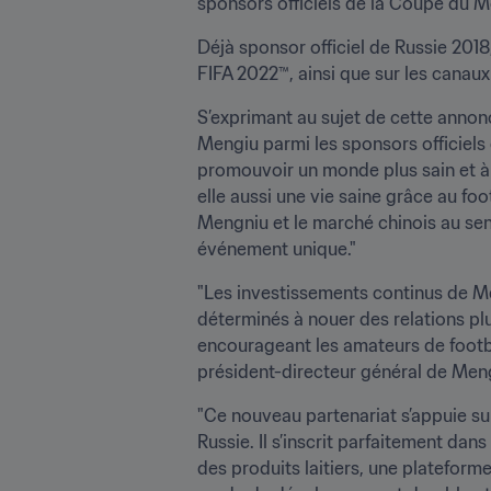
sponsors officiels de la Coupe du M
Déjà sponsor officiel de Russie 201
FIFA 2022™, ainsi que sur les canaux 
S’exprimant au sujet de cette annon
Mengiu parmi les sponsors officiels 
promouvoir un monde plus sain et à p
elle aussi une vie saine grâce au foot
Mengniu et le marché chinois au sen
événement unique."
"Les investissements continus de Me
déterminés à nouer des relations pl
encourageant les amateurs de footbal
président-directeur général de Men
"Ce nouveau partenariat s’appuie su
Russie. Il s’inscrit parfaitement da
des produits laitiers, une plateforme