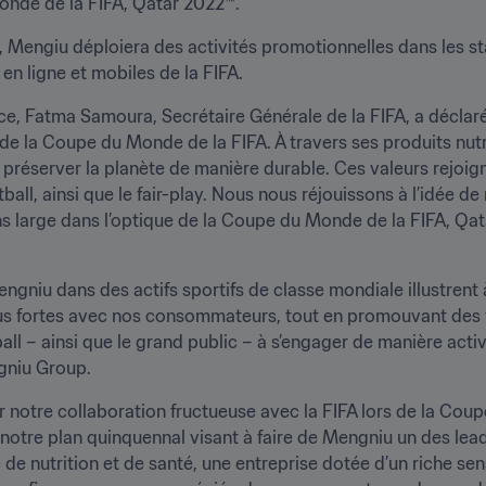
onde de la FIFA, Qatar 2022™.
8, Mengiu déploiera des activités promotionnelles dans les s
en ligne et mobiles de la FIFA.
ce, Fatma Samoura, Secrétaire Générale de la FIFA, a déclar
de la Coupe du Monde de la FIFA. À travers ses produits nutrit
réserver la planète de manière durable. Ces valeurs rejoigne
ball, ainsi que le fair-play. Nous nous réjouissons à l’idée de
s large dans l’optique de la Coupe du Monde de la FIFA, Qata
ngniu dans des actifs sportifs de classe mondiale illustrent
us fortes avec nos consommateurs, tout en promouvant des v
l – ainsi que le grand public – à s’engager de manière active
gniu Group. 
r notre collaboration fructueuse avec la FIFA lors de la Cou
ns notre plan quinquennal visant à faire de Mengniu un des lea
 de nutrition et de santé, une entreprise dotée d’un riche sen