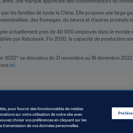
 enfin, une marque appréciée des consommateurs du monde e
ar les familles de toute la Chine. Elle propose une large ga
réemballées, des fromages, du beurre et d’autres produits lait
pte actuellement près de 40 000 employés dans le monde et 
publiée par Rabobank. Fin 2020, la capacité de production ann

r 2022™ se déroulera du 21 novembre au 18 décembre 2022. 
vous 
ici
. 
anisation
Coupe du Monde de la FIFA, Qatar 2022
Qatar
ités, pour fournir des fonctionnalités de médias
Préfér
ations sur votre utilisation de notre site avec
pouvez choisir vos préférences en cliquant sur les
la transmission de vos données personnelles.