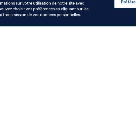
Préfér
ations sur votre utilisation de notre site avec
pouvez choisir vos préférences en cliquant sur les
la transmission de vos données personnelles.
Visitez également
Toutes les infos et tous les articles
Rapports et documents
Fondation FIFA
FIFA Museum
Emplois & Carrières