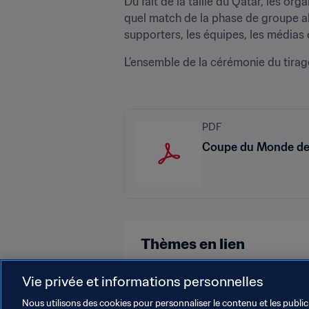
Du fait de la taille du Qatar, les org
quel match de la phase de groupe all
supporters, les équipes, les médias 
L’ensemble de la cérémonie du tirag
PDF
Coupe du Monde de l
Thèmes en lien
Coupe du Monde de la FIFA, Qatar
Vie privée et informations personnelles
Nous utilisons des cookies pour personnaliser le contenu et les public