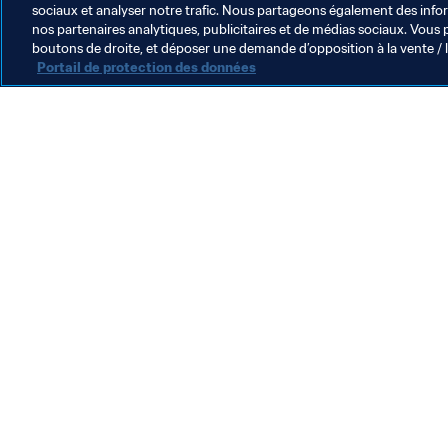
sociaux et analyser notre trafic. Nous partageons également des inform
nos partenaires analytiques, publicitaires et de médias sociaux. Vous 
boutons de droite, et déposer une demande d’opposition à la vente / 
Portail de protection des données
L’action de la FIFA
Juridique
Système de transfert
Football féminin
Promotion du football
Innovation
Développement des talents
Organisation des compétitions
Développement durable
Droits de l'homme et lutte contre la discrimination