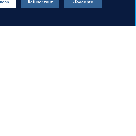
ences
Refuser tout
J’accepte