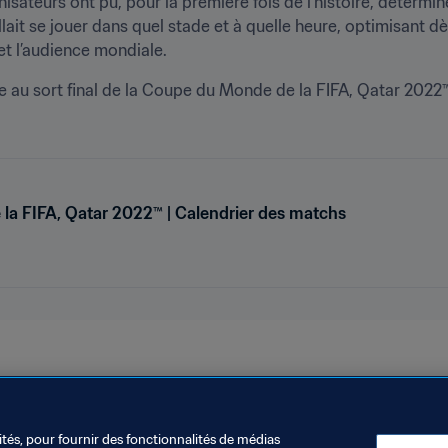
anisateurs ont pu, pour la première fois de l’histoire, déterminer
ait se jouer dans quel stade et à quelle heure, optimisant dè
et l’audience mondiale.
e au sort final de la Coupe du Monde de la FIFA, Qatar 2022™
a FIFA, Qatar 2022™ | Calendrier des matchs
 2022
ités, pour fournir des fonctionnalités de médias