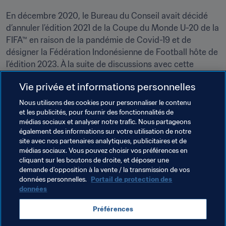
En décembre 2020, le Bureau du Conseil avait décidé 
d’annuler l’édition 2021 de la Coupe du Monde U-20 de la 
FIFA™ en raison de la pandémie de Covid-19 et de 
désigner la Fédération Indonésienne de Football hôte de 
l’édition 2023. À la suite de discussions avec cette 
dernière et de nombreuses consultations avec toutes les 
Vie privée et informations personnelles
confédérations, le Bureau du Conseil a établi que la 
compétition se tiendrait du 20 mai au 11 juin 2023.
Nous utilisons des cookies pour personnaliser le contenu
et les publicités, pour fournir des fonctionnalités de
médias sociaux et analyser notre trafic. Nous partageons
Thèmes en lien
également des informations sur votre utilisation de notre
site avec nos partenaires analytiques, publicitaires et de
médias sociaux. Vous pouvez choisir vos préférences en
Congrès de la FIFA
Président de la FIFA
cliquant sur les boutons de droite, et déposer une
demande d’opposition à la vente / la transmission de vos
Organisation
Organisation
Conseil de la FIFA
données personnelles.
Portail de protection des
données
Coupe du Monde de la FIFA, Qatar 2022
Rwanda
Préférences
CAF
Indonesia
AFC