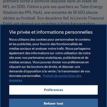
première sortie à domicile disputée dans un stade de 
NFL en 2010, l'Union a pris ses quartiers au Talen Energy 
Stadium (ex-PPL Park), une enceinte de 18 500 places 
dédiée au football. Son deuxième fief, le Lincoln Financial 
Field, est réservé aux matches à forte fréquentation.
Vie privée et informations personnelles
Philadelphie est le siège de cinq grandes équipes : les 
Eagles (NFL), les Phillies (MLB), les Flyers (NHL), les 
Nous utilisons des cookies pour personnaliser le contenu
et les publicités, pour fournir des fonctionnalités de
76ers (NBA) et l'Union (MLS). Elle s'est forgée une 
médias sociaux et analyser notre trafic. Nous partageons
réputation enviable en matière d'organisation des plus 
également des informations sur votre utilisation de notre
prestigieux événements sportifs du pays, dont la draft 
site avec nos partenaires analytiques, publicitaires et de
de la NFL, les All-Star Games, les championnats de la 
médias sociaux. Vous pouvez choisir vos préférences en
cliquant sur les boutons de droite, et déposer une
NCAA, les essais olympiques et les X Games.
demande d’opposition à la vente / la transmission de vos
données personnelles.
Portail de protection des
données
Thèmes en lien
Préférences
Coupe du Monde de la FIFA 2026™
Refuser tout