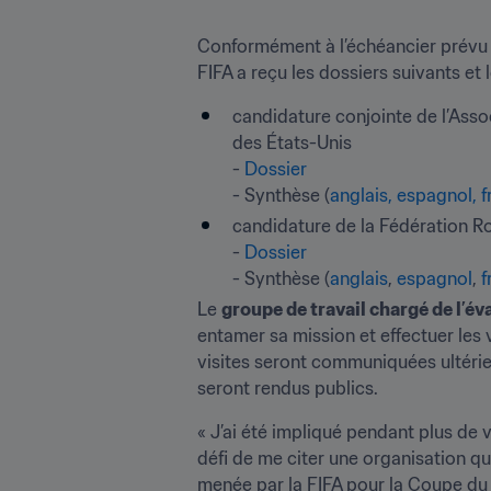
Conformément à l’échéancier prévu d
FIFA a reçu les dossiers suivants et 
candidature conjointe de l’Asso
des États-Unis

- 
Dossier
- Synthèse (
anglais, espagnol, 
candidature de la Fédération R
- 
Dossier
- Synthèse (
anglais
, 
espagnol
, 
f
Le 
groupe de travail chargé de l’é
entamer sa mission et effectuer les
visites seront communiquées ultéri
seront rendus publics.
« J’ai été impliqué pendant plus de v
défi de me citer une organisation q
menée par la FIFA pour la Coupe du M