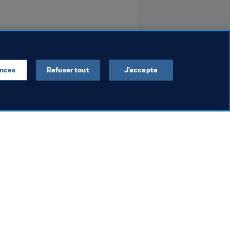
ences
Refuser tout
J’accepte