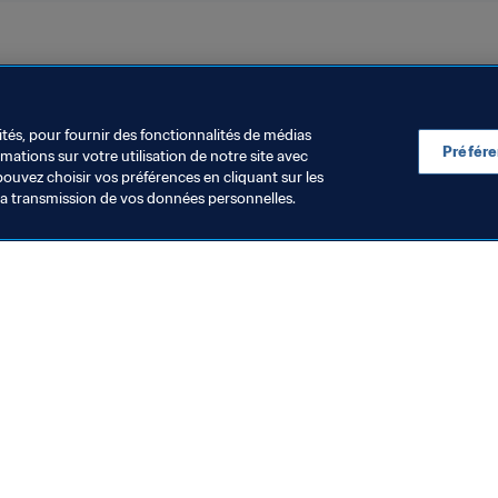
™
ités, pour fournir des fonctionnalités de médias
Préfér
ations sur votre utilisation de notre site avec
pouvez choisir vos préférences en cliquant sur les
la transmission de vos données personnelles.
Visitez également
Toutes les infos et tous les articles
Rapports et documents
Fondation FIFA
FIFA Museum