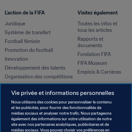
L’action de la FIFA
Visitez également
Juridique
Toutes les infos et 
tous les articles
Système de transfert
Rapports et 
Football féminin
documents
Promotion du football
Fondation FIFA
Innovation
FIFA Museum
Développement des talents
Emplois & Carrières
Organisation des compétitions
Développement durable
Vie privée et informations personnelles
Droits de l'homme et lutte contre 
la discrimination
Nous utilisons des cookies pour personnaliser le contenu
et les publicités, pour fournir des fonctionnalités de
Santé et médical
médias sociaux et analyser notre trafic. Nous partageons
Initiatives en matière de 
également des informations sur votre utilisation de notre
formation
site avec nos partenaires analytiques, publicitaires et de
médias sociaux. Vous pouvez choisir vos préférences en