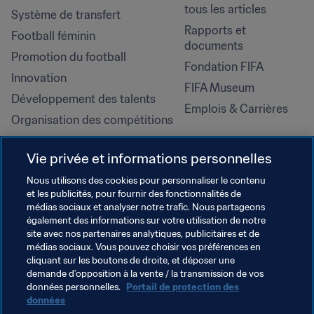
tous les articles
Système de transfert
Rapports et 
Football féminin
documents
Promotion du football
Fondation FIFA
Innovation
FIFA Museum
Développement des talents
Emplois & Carrières
Organisation des compétitions
Développement durable
Vie privée et informations personnelles
Droits de l'homme et lutte contre 
la discrimination
Nous utilisons des cookies pour personnaliser le contenu
et les publicités, pour fournir des fonctionnalités de
Santé et médical
médias sociaux et analyser notre trafic. Nous partageons
Initiatives en matière de 
également des informations sur votre utilisation de notre
formation
site avec nos partenaires analytiques, publicitaires et de
médias sociaux. Vous pouvez choisir vos préférences en
cliquant sur les boutons de droite, et déposer une
demande d’opposition à la vente / la transmission de vos
données personnelles.
Portail de protection des
données