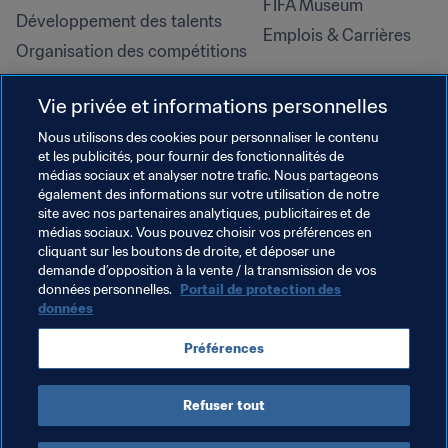
FIFA Museum
Développement des talents
Emplois & Carrières
Organisation des compétitions
Développement durable
Vie privée et informations personnelles
Droits de l'homme et lutte contre 
la discrimination
Nous utilisons des cookies pour personnaliser le contenu
et les publicités, pour fournir des fonctionnalités de
Santé et médical
médias sociaux et analyser notre trafic. Nous partageons
Initiatives en matière de 
également des informations sur votre utilisation de notre
formation
site avec nos partenaires analytiques, publicitaires et de
médias sociaux. Vous pouvez choisir vos préférences en
cliquant sur les boutons de droite, et déposer une
demande d’opposition à la vente / la transmission de vos
données personnelles.
Portail de protection des
données
Préférences
Refuser tout
CONDITIONS D'UTILISATION
PORTAIL DE LA FIFA SUR LA PROTECTION DES DONNÉES
TÉLÉCHARGEMENTS
PARAMÈTRAGE DES COOKIES
Droits d'auteur © 1994 - 2025 FIFA. Tous les droits sont réservés.