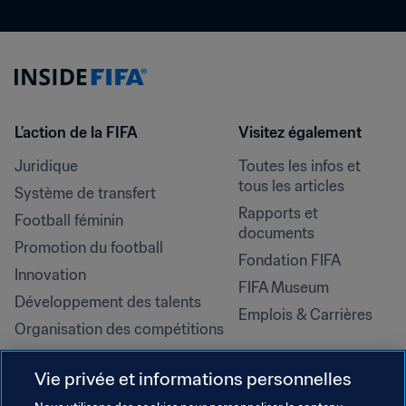
L’action de la FIFA
Visitez également
Juridique
Toutes les infos et 
tous les articles
Système de transfert
Rapports et 
Football féminin
documents
Promotion du football
Fondation FIFA
Innovation
FIFA Museum
Développement des talents
Emplois & Carrières
Organisation des compétitions
Développement durable
Vie privée et informations personnelles
Droits de l'homme et lutte contre 
la discrimination