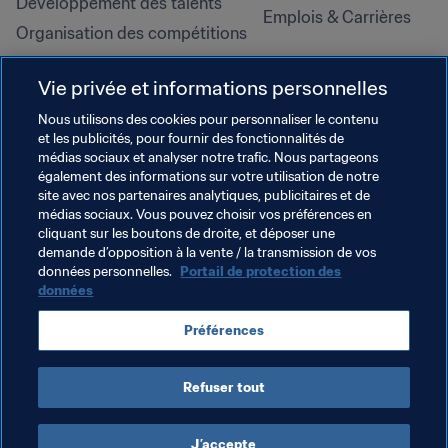
Développement des talents
Emplois & Carrières
Organisation des compétitions
Développement durable
Vie privée et informations personnelles
Droits de l'homme et lutte contre 
la discrimination
Nous utilisons des cookies pour personnaliser le contenu
et les publicités, pour fournir des fonctionnalités de
Santé et médical
médias sociaux et analyser notre trafic. Nous partageons
Initiatives en matière de 
également des informations sur votre utilisation de notre
formation
site avec nos partenaires analytiques, publicitaires et de
médias sociaux. Vous pouvez choisir vos préférences en
cliquant sur les boutons de droite, et déposer une
demande d’opposition à la vente / la transmission de vos
données personnelles.
Portail de protection des
données
Préférences
Refuser tout
CONDITIONS D'UTILISATION
PORTAIL DE LA FIFA SUR LA PROTECTION DES DONNÉES
TÉLÉCHARGEMENTS
PARAMÈTRAGE DES COOKIES
Droits d'auteur © 1994 - 2025 FIFA. Tous les droits sont réservés.
J’accepte