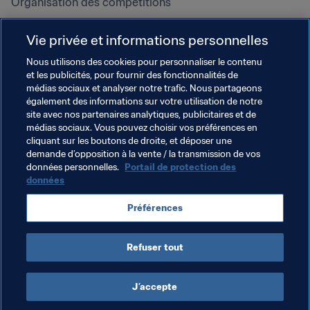
Organisation des compétitions
Développement durable
Vie privée et informations personnelles
Droits de l'homme et lutte contre 
la discrimination
Nous utilisons des cookies pour personnaliser le contenu
et les publicités, pour fournir des fonctionnalités de
Santé et médical
médias sociaux et analyser notre trafic. Nous partageons
Initiatives en matière de 
également des informations sur votre utilisation de notre
formation
site avec nos partenaires analytiques, publicitaires et de
médias sociaux. Vous pouvez choisir vos préférences en
cliquant sur les boutons de droite, et déposer une
demande d’opposition à la vente / la transmission de vos
données personnelles.
Portail de protection des
données
Préférences
Refuser tout
CONDITIONS D'UTILISATION
PORTAIL DE LA FIFA SUR LA PROTECTION DES DONNÉES
TÉLÉCHARGEMENTS
PARAMÈTRAGE DES COOKIES
Droits d'auteur © 1994 - 2025 FIFA. Tous les droits sont réservés.
J’accepte
Cookie Settings