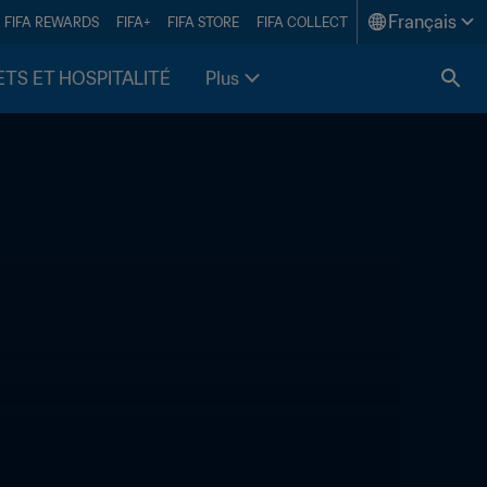
Français
FIFA REWARDS
FIFA+
FIFA STORE
FIFA COLLECT
ETS ET HOSPITALITÉ
Plus