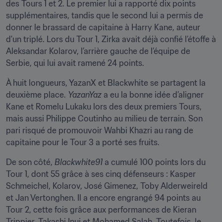
des Tours 1 et 2. Le premier lui a rapporté dix points 
supplémentaires, tandis que le second lui a permis de 
donner le brassard de capitaine à Harry Kane, auteur 
d'un triplé. Lors du Tour 1, Zirka avait déjà confié l’étoffe à 
Aleksandar Kolarov, l’arrière gauche de l’équipe de 
Serbie, qui lui avait ramené 24 points.
À huit longueurs, YazanX et Blackwhite se partagent la 
deuxième place. 
YazanYaz
 a eu la bonne idée d’aligner 
Kane et Romelu Lukaku lors des deux premiers Tours, 
mais aussi Philippe Coutinho au milieu de terrain. Son 
pari risqué de promouvoir Wahbi Khazri au rang de 
capitaine pour le Tour 3 a porté ses fruits.
De son côté, 
Blackwhite91
 a cumulé 100 points lors du 
Tour 1, dont 55 grâce à ses cinq défenseurs : Kasper 
Schmeichel, Kolarov, José Gimenez, Toby Alderweireld 
et Jan Vertonghen. Il a encore engrangé 94 points au 
Tour 2, cette fois grâce aux performances de Kieran 
Trippier, Takashi Inui et Mohamed Salah. Toutefois, le 