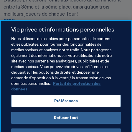
entre la 3ème et la 5ème place, ainsi qu’aux trois 
PRIX
Vie privée et informations personnelles
Le classement
Nous utilisons des cookies pour personnaliser le contenu
1- 
Zirka10
 entraîné par Zirka (242 points)

et les publicités, pour fournir des fonctionnalités de
médias sociaux et analyser notre trafic. Nous partageons
2- 
YazanYaz
 entraîné par YazanX (234)

également des informations sur votre utilisation de notre
2- 
Blackwhite91
 entraîné par Blackwhite (234)

site avec nos partenaires analytiques, publicitaires et de
4- 
Excelente123
 entraîné par Sanomar (230)

médias sociaux. Vous pouvez choisir vos préférences en
5- 
Magicstick91
cliquant sur les boutons de droite, et déposer une
 entraîné par Magicstick (229)

demande d’opposition à la vente / la transmission de vos
6- 
Takenski
 entraîné par Takaaaaa (226)

données personnelles.
Portail de protection des
7- 
Lopetegui Fc
 entraîné par Josrib (225)

données
7- 
Cucarachos
 entraîné par Cristobulus (225)

9- 
Khazar Lankaran
 entraîné par Farid.N (224)

Préférences
9- 
EngAliAdel2
CLASSEMENT GÉNÉRAL
Refuser tout