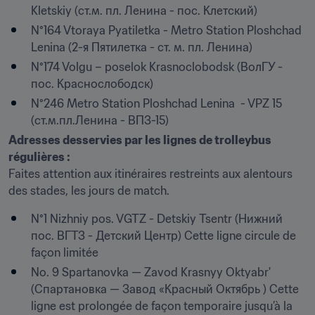
Kletskiy (ст.м. пл. Ленина - пос. Клетский)
N°164 Vtoraya Pyatiletka - Metro Station Ploshchad 
Lenina (2-я Пятилетка - ст. м. пл. Ленина)
N°174 Volgu – poselok Krasnoclobodsk (ВолГУ - 
пос. Краснослободск)
N°246 Metro Station Ploshchad Lenina  - VPZ 15 
(ст.м.пл.Ленина - ВПЗ-15)
Adresses desservies par les lignes de trolleybus 
régulières :
Faites attention aux itinéraires restreints aux alentours 
des stades, les jours de match.
N°1 Nizhniy pos. VGTZ - Detskiy Tsentr (Нижний 
пос. ВГТЗ - Детский Центр) Cette ligne circule de 
façon limitée
No. 9 Spartanovka — Zavod Krasnyy Oktyabr' 
(Спартановка — Завод «Красный Октябрь ) Cette 
ligne est prolongée de façon temporaire jusqu’à la 