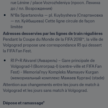
rue Lénine / place Vozrozhdeniya (просп. Ленина 
до / пл. Возрождения)
N°8a Spartanovka — pl. Kuybysheva (Спартановка 
— пл. Куйбышева) Cette ligne circule de façon 
limitée
Adresses desservies par les lignes de train régulières
Pendant la Coupe du Monde de la FIFA 2018™, la ville de 
Volgograd propose une correspondance R1 qui dessert 
la FIFA Fan Fest.
R1 P+R Akvarel (Акварель) – Gare principale de 
Volgograd-1 (Волгоград-I) (centre-ville et FIFA Fan 
Fest) - Memorial'nyy Kompleks Mamayev Kurgan 
(мемориальный комплекс Мамаев Курган) (stade)
Attention aux changements entre les jours de match à 
Volgograd et les jours sans match à Volgograd.
Dépose et ramassage*