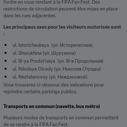
l'ordre en vous rendant à la FIFA Fan Fest. Des 
restrictions de circulation peuvent être mises en place 
dans les rues adjacentes.
Les principaux axes pour les visiteurs motorisés sont 
: 
ul. Istoricheskaya  (ул. Историческая),
ul. Shurukhina (ул. Шурухина)
ul. III-ya Prodol'naya  (ул. III-я Продольная)
ul. Nikolaya Otrady (ул. Николая Отрады)
ul. Nezhdanovoy (ул. Неждановой).
Vous trouverez ci-dessous des indications pour 
rejoindre certains parkings publics.
Transports en commun (navette, bus métro)
Plusieurs modes de transports en commun permettent 
de se rendre à la FIFA Fan Fest.