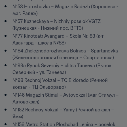
N°53 Horoshovka – Magazin Radezh (Хорошёва - 
маг. Радеж)
N°57 Kuzneckaya – Nizhniy poselok VGTZ 
(Кузнецкая - Нижний пос. ВГТЗ)
N°77 Kinoteatr Avangard – Skola Nr. 83 (к-т 
Авангард - школа №88)
N°84 Zheleznodorozhnaya Bolnica – Spartanovka 
(Железнодорожная больница – Спартановка)
N°93э Rynok Severniy – ulitsa Taneeva (Рынок 
Северный - ул. Танеева)
N°98 Rechnoj Vokzal – TC El’dorado (Речной 
вокзал - ТЦ Эльдорадо)
N°146 Magazin Stimul – Avtovokzal (маг Стимул – 
Автовокзал)
N°152 Rechnoy Vokzal – Yamy (Речной вокзал – 
Ямы)
N°156 Metro Station Ploshchad Lenina – poselok 