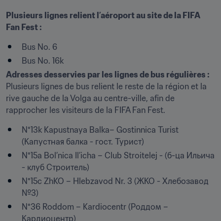
Plusieurs lignes relient l’aéroport au site de la FIFA 
Fan Fest :
Bus No. 6
Bus No. 16k
Adresses desservies par les lignes de bus régulières :
Plusieurs lignes de bus relient le reste de la région et la 
rive gauche de la Volga au centre-ville, afin de 
rapprocher les visiteurs de la FIFA Fan Fest.
N°13k Kapustnaya Balka– Gostinnica Turist 
(Капустная балка - гост. Турист)
N°15a Bol’nica Il’icha – Club Stroitelej - (б-ца Ильича 
- клуб Строитель)
N°15c ZhKO – Hlebzavod Nr. 3 (ЖКО - Хлебозавод 
№3)
N°36 Roddom – Kardiocentr (Роддом – 
Кардиоцентр)