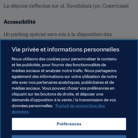
La dépose s’effectue sur ul. Sovetskaïa (ул. Советская)
Accessibilité
Un parking spécial sera mis à la disposition des 
personnes handicapées, à proximité de la FIFA Fan Fest 
Vie privée et informations personnelles
sur ulitsa Chuykova (улица Чуйкова).
Nous utilisons des cookies pour personnaliser le contenu
Depuis le parking réservé sur ulitsa Chuykova (улице 
et les publicités, pour fournir des fonctionnalités de
Чуйкова), suivre l’allée Parka Pobedy / алле Парка 
médias sociaux et analyser notre trafic. Nous partageons
Победы et ulitsa Lenina. Les personnes handicapées 
également des informations sur votre utilisation de notre
site avec nos partenaires analytiques, publicitaires et de
pourront accéder à la FIFA Fan Fest sans passer par la 
médias sociaux. Vous pouvez choisir vos préférences en
barrière.
cliquant sur les boutons de droite, et déposer une
demande d’opposition à la vente / la transmission de vos
*Information susceptible d'être modifiée.
données personnelles.
Portail de protection des
données
Objets interdits
Préférences