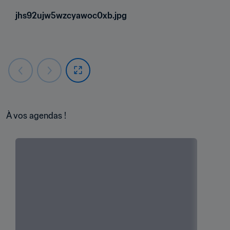
jhs92ujw5wzcyawoc0xb.jpg
À vos agendas !