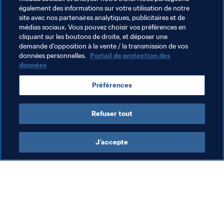
exactes qui puissent être produites avec la technologie 
également des informations sur votre utilisation de notre
existante en utilisant plusieurs angles synchronisés de 
site avec nos partenaires analytiques, publicitaires et de
médias sociaux. Vous pouvez choisir vos préférences en
caméra. Alors, hors-jeu ou non ? Les lignes calibrées 
cliquant sur les boutons de droite, et déposer une
sont mises à la disposition de l'arbitre assistant vidéo 
demande d’opposition à la vente / la transmission de vos
comme une ressource pour pouvoir livrer à l'arbitre une 
données personnelles.
Portail de protection des
réponse fondée lors de situations potentiellement 
données
décisives pour le déroulement du match.
Préférences
Pour plus d’informations sur l'assistance vidéo à 
l'arbitrage, cliquez 
ICI
.
Refuser tout
J’accepte
L’action de la FIFA
Visitez également
Juridique
Toutes les infos et 