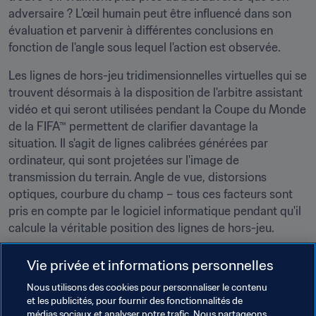
adversaire ? L'œil humain peut être influencé dans son 
évaluation et parvenir à différentes conclusions en 
fonction de l'angle sous lequel l'action est observée.
Les lignes de hors-jeu tridimensionnelles virtuelles qui se 
trouvent désormais à la disposition de l'arbitre assistant 
vidéo et qui seront utilisées pendant la Coupe du Monde 
de la FIFA™ permettent de clarifier davantage la 
situation. Il s'agit de lignes calibrées générées par 
ordinateur, qui sont projetées sur l'image de 
transmission du terrain. Angle de vue, distorsions 
optiques, courbure du champ – tous ces facteurs sont 
pris en compte par le logiciel informatique pendant qu'il 
calcule la véritable position des lignes de hors-jeu.
La technologie a été développée à l'occasion de 
Vie privée et informations personnelles
nombreux tests et validée par des entités 
Nous utilisons des cookies pour personnaliser le contenu
indépendantes. Les lignes de hors-jeu utilisées sont par 
et les publicités, pour fournir des fonctionnalités de
conséquent les meilleures lignes possibles et les plus 
médias sociaux et analyser notre trafic. Nous partageons