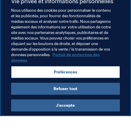
Vie privée et informations personnelles
dont nous avions besoin. Nous avons trouvé la force de 
Nous utilisons des cookies pour personnaliser le contenu
courir un peu plus vite pendant les 20 dernières minutes", 
et les publicités, pour fournir des fonctionnalités de
raconte Sigurdsson.
médias sociaux et analyser notre trafic. Nous partageons
également des informations sur votre utilisation de notre
Une fois le danger écarté, le sélectionneur Heimir 
site avec nos partenaires analytiques, publicitaires et de
Hallgrimsson a adressé un signe de connivence au 
médias sociaux. Vous pouvez choisir vos préférences en
préparateur des gardiens Gudmundur Hreidarsson. De 
cliquant sur les boutons de droite, et déposer une
demande d’opposition à la vente / la transmission de vos
toute évidence, le travail réalisé à l’entraînement a payé. 
données personnelles.
Portail de protection des
"J’avais bien fait mes devoirs. J’ai regardé beaucoup de 
données
penalties tirés par Messi. Il est difficile à déchiffrer. Il 
peut envoyer le ballon n’importe où, mais j’avais 
Préférences
l’intuition qu’il allait choisir ce côté-là", glisse Halldorsson 
en guise de conclusion.
Refuser tout
J’accepte