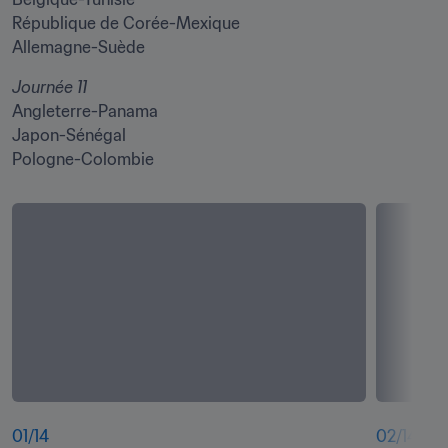
République de Corée-Mexique

Allemagne-Suède
Journée 11
Angleterre-Panama

Japon-Sénégal

Pologne-Colombie
01
/
14
02
/
14