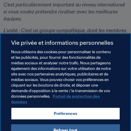
C'est particulièrement important au niveau international 
si vous voulez prétendre rivaliser avec les meilleures 
équipes.
L'unité :
 C'est un groupe sympathique, dont les membres 
s'entendent bien entre eux. La plupart de ces joueurs se 
Vie privée et informations personnelles
connaissent depuis les sélections de jeunes, donc depuis 
pas mal de temps. Ils s'entendent bien et pour les repas 
Nous utilisons des cookies pour personnaliser le contenu
et les publicités, pour fournir des fonctionnalités de
par exemple, il n'y a pas de groupes qui se forment, 
médias sociaux et analyser notre trafic. Nous partageons
notamment en fonction du club pour lequel ils jouent. 
également des informations sur votre utilisation de notre
Tout le monde se mélange et s’assoit à des places 
site avec nos partenaires analytiques, publicitaires et de
différentes à chaque repas. C'est un bon point de départ 
médias sociaux. Vous pouvez choisir vos préférences en
cliquant sur les boutons de droite, et déposer une
pour réussir à faire du bon travail.
demande d’opposition à la vente / la transmission de vos
données personnelles.
Portail de protection des
données
Thèmes en lien
Préférences
England
Refuser tout