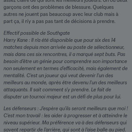
assez claire de qui sont les meilleurs joueurs. Un ou deux 
garçons ont des problèmes de blessure. Quelques 
autres ne jouent pas beaucoup avec leur club mais à 
part ça, il n'y a pas pas tant de décisions à prendre.
Effectif possible de Southgate

Harry Kane :
 Il n'a été disponible que pour six des 14 
matches depuis mon arrivée au poste de sélectionneur, 
mais dans ces six rencontres, il a marqué sept buts. Pas 
besoin d'être un génie pour comprendre son importance 
non seulement en termes d'efficacité, mais également de 
mentalité. C'est un joueur qui veut devenir l'un des 
meilleurs au monde, après être devenu l'un des meilleurs 
attaquants. Il sait comment s'y prendre. Le fait de 
disputer un tournoi majeur est un défi de plus pour lui.
Les défenseurs :
 J'espère qu'ils seront meilleurs que moi ! 
C'est mon travail : les aider à progresser et à atteindre le 
niveau supérieur. Ma préférence va à des défenseurs qui 
savent repartir de l'arrière, qui sont à l'aise balle au pied. 