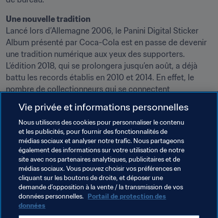
Une nouvelle tradition
Lancé lors d’Allemagne 2006, le Panini Digital Sticker 
Album présenté par Coca-Cola est en passe de devenir 
une tradition numérique aux yeux des supporters. 
L’édition 2018, qui se prolongera jusqu’en août, a déjà 
battu les records établis en 2010 et 2014. En effet, le 
nombre de collectionneurs qui se connectent 
quotidiennement pour jouer avec Panini en 2018 est plus 
Vie privée et informations personnelles
important que celui des deux précédentes Coupes du 
Nous utilisons des cookies pour personnaliser le contenu
Monde combinées.
et les publicités, pour fournir des fonctionnalités de
médias sociaux et analyser notre trafic. Nous partageons
Fan Zone
également des informations sur votre utilisation de notre
La Fan Zone est le point de rendez-vous pour tous les 
site avec nos partenaires analytiques, publicitaires et de
fans de la Coupe du Monde. Ne manquez pas le 
jeu 
médias sociaux. Vous pouvez choisir vos préférences en
Fantasy
cliquant sur les boutons de droite, et déposer une
, Predictor Total et le Predictor : ils sont gratuits, 
demande d’opposition à la vente / la transmission de vos
amusants et permettent de gagner des prix fabuleux. 
données personnelles.
Portail de protection des
Collez, échangez et partagez les vignettes virtuelles 
données
Panini, votez pour élire l’Homme du Match lors de 