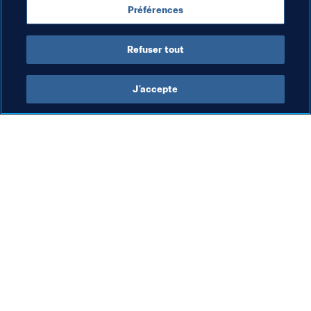
chacune des 64 affiches de Russie 2018 et la Dream 
Préférences
Rendez-vous dans la Fan Zone !
Refuser tout
J’accepte
L’action de la FIFA
Visitez également
Juridique
Toutes les infos et 
tous les articles
Système de transfert
Rapports et 
Football féminin
documents
Promotion du football
Fondation FIFA
Innovation
FIFA Museum
Développement des talents