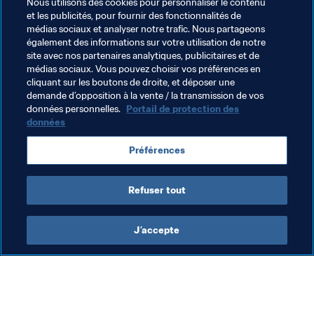
Nous utilisons des cookies pour personnaliser le contenu
Mes premiers souvenirs remontent à 1998. Je me 
et les publicités, pour fournir des fonctionnalités de
médias sociaux et analyser notre trafic. Nous partageons
souviens du Brésil, de la France... de grandes équipes ! 
également des informations sur votre utilisation de notre
J’étais jeune, mais j’avais adoré ce tournoi. Et puis, bien 
site avec nos partenaires analytiques, publicitaires et de
sûr, il y a eu 2002, avec la participation de la Pologne. Je 
médias sociaux. Vous pouvez choisir vos préférences en
devais rentrer de l’école plus tôt que d’habitude pour 
cliquant sur les boutons de droite, et déposer une
demande d’opposition à la vente / la transmission de vos
suivre les matches, à cause du décalage horaire. Ça me 
données personnelles.
Portail de protection des
faisait manquer les deux derniers cours. J’étais à fond 
données
derrière la Pologne. J’étais tellement content de voir 
mon pays impliqué dans un tournoi de cette ampleur. Je 
Préférences
m’en souviens encore très bien. Aujourd'hui, c’est à mon 
tour d’être là.
Refuser tout
J’accepte