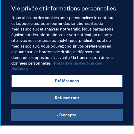
L’objectif est d’atteindre la seconde phase du tournoi. 
Vie privée et informations personnelles
Nous sommes très confiants et nous ne craignons 
Nous utilisons des cookies pour personnaliser le contenu
personne. Nous l'avons prouvé en amical face à 
et les publicités, pour fournir des fonctionnalités de
l’Espagne. J’espère que nous aurons encore notre destin 
médias sociaux et analyser notre trafic. Nous partageons
entre nos mains au moment d'affronter le Panama".
également des informations sur votre utilisation de notre
site avec nos partenaires analytiques, publicitaires et de
"La Belgique est la meilleure équipe du groupe, à en 
médias sociaux. Vous pouvez choisir vos préférences en
juger par les récents matches amicaux et le Classement 
cliquant sur les boutons de droite, et déposer une
demande d’opposition à la vente / la transmission de vos
FIFA", juge-t-il encore. "Nous respecterons chaque 
données personnelles.
Portail de protection des
adversaire comme il se doit. J’ai la chance de 
données
représenter mon pays dans cette compétition et j’espère 
que nous laisserons une trace dans l’histoire", conclut-il.
Préférences
Refuser tout
J’accepte