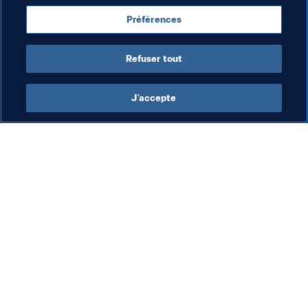
Préférences
Argentina
CONMEBOL
Refuser tout
J’accepte
L’action de la FIFA
Visitez également
Juridique
Toutes les infos et 
tous les articles
Système de transfert
Rapports et 
Football féminin
documents
Promotion du football
Fondation FIFA
Innovation
FIFA Museum