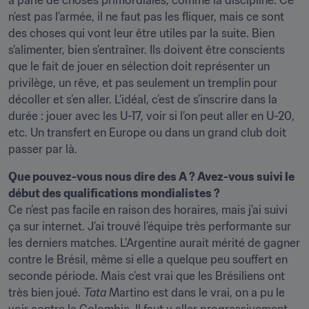
a parlé de choses primordiales, comme la discipline. Ce 
n’est pas l’armée, il ne faut pas les fliquer, mais ce sont 
des choses qui vont leur être utiles par la suite. Bien 
s’alimenter, bien s’entraîner. Ils doivent être conscients 
que le fait de jouer en sélection doit représenter un 
privilège, un rêve, et pas seulement un tremplin pour 
décoller et s’en aller. L’idéal, c’est de s’inscrire dans la 
durée : jouer avec les U-17, voir si l’on peut aller en U-20, 
etc. Un transfert en Europe ou dans un grand club doit 
passer par là.
Que pouvez-vous nous dire des A ? Avez-vous suivi le 
début des qualifications mondialistes ?
Ce n’est pas facile en raison des horaires, mais j’ai suivi 
ça sur internet. J’ai trouvé l’équipe très performante sur 
les derniers matches. L’Argentine aurait mérité de gagner 
contre le Brésil, même si elle a quelque peu souffert en 
seconde période. Mais c’est vrai que les Brésiliens ont 
très bien joué. 
Tata
 Martino est dans le vrai, on a pu le 