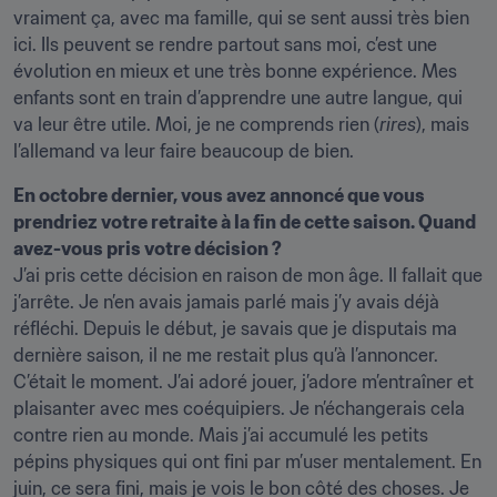
vraiment ça, avec ma famille, qui se sent aussi très bien 
ici. Ils peuvent se rendre partout sans moi, c’est une 
évolution en mieux et une très bonne expérience. Mes 
enfants sont en train d’apprendre une autre langue, qui 
va leur être utile. Moi, je ne comprends rien (
rires
), mais 
l’allemand va leur faire beaucoup de bien.
En octobre dernier, vous avez annoncé que vous 
prendriez votre retraite à la fin de cette saison. Quand 
avez-vous pris votre décision ?
J’ai pris cette décision en raison de mon âge. Il fallait que 
j’arrête. Je n’en avais jamais parlé mais j’y avais déjà 
réfléchi. Depuis le début, je savais que je disputais ma 
dernière saison, il ne me restait plus qu’à l’annoncer. 
C’était le moment. J’ai adoré jouer, j’adore m’entraîner et 
plaisanter avec mes coéquipiers. Je n’échangerais cela 
contre rien au monde. Mais j’ai accumulé les petits 
pépins physiques qui ont fini par m’user mentalement. En 
juin, ce sera fini, mais je vois le bon côté des choses. Je 