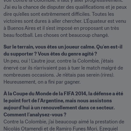
voir contre la Colombie. Il faut y aller progressivement. 
J’ai eu la chance de disputer des qualifications et je peux 
dire qu’elles sont extrêmement difficiles. Toutes les 
victoires sont dures à aller chercher. L’Équateur est venu 
à Buenos Aires et il s’est imposé en proposant un très 
beau football. Les choses ont beaucoup changé.
Sur le terrain, vous êtes un joueur calme. Qu’en est-il 
du supporter ? Vous êtes du genre agité ?
Un peu, oui ! L’autre jour, contre la Colombie, j’étais 
énervé car ils n’arrivaient pas à tuer le match malgré de 
nombreuses occasions. Je n’étais pas serein
 (rires)
. 
Heureusement, on a fini par gagner.
À la Coupe du Monde de la FIFA 2014, la défense a été 
le point fort de l’Argentine, mais nous assistons 
aujourd’hui à un renouvellement dans ce secteur. 
Comment l’analysez-vous ?
Contre la Colombie, j’ai beaucoup aimé la prestation de 
Nicolás Otamendi et de Ramiro Funes Mori. Ezequiel 