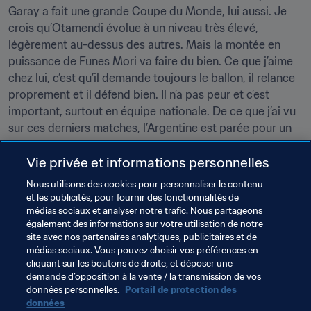
Garay a fait une grande Coupe du Monde, lui aussi. Je 
crois qu’Otamendi évolue à un niveau très élevé, 
légèrement au-dessus des autres. Mais la montée en 
puissance de Funes Mori va faire du bien. Ce que j’aime 
chez lui, c’est qu’il demande toujours le ballon, il relance 
proprement et il défend bien. Il n’a pas peur et c’est 
important, surtout en équipe nationale. De ce que j’ai vu 
sur ces derniers matches, l’Argentine est parée pour un 
bon moment en défense centrale.
Vie privée et informations personnelles
L’Argentine va-t-elle se qualifier pour Russie 2018 ?
Nous utilisons des cookies pour personnaliser le contenu
et les publicités, pour fournir des fonctionnalités de
Oui ! En tout cas je l’espère. J’aimerais suivre la Coupe 
médias sociaux et analyser notre trafic. Nous partageons
du Monde et en profiter. Je crois qu’elle n’aura pas de 
également des informations sur votre utilisation de notre
mal à y arriver, même si les qualifications sont très 
site avec nos partenaires analytiques, publicitaires et de
difficiles. Je l’ai vue jouer ces deux derniers matches et je 
médias sociaux. Vous pouvez choisir vos préférences en
cliquant sur les boutons de droite, et déposer une
suis très confiant.
demande d’opposition à la vente / la transmission de vos
données personnelles.
Portail de protection des
données
Thèmes en lien