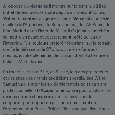
À l’opposé du visage qu’il montre sur le terrain, où il se 
bat et défend avec férocité depuis maintenant 20 ans, 
Wálter Samuel est du genre taiseux. Même s’il a porté le 
maillot de l’Argentine, de Boca Juniors, de l’AS Roma, du 
Real Madrid et de l’Inter de Milan, il n’a jamais cherché à 
se mettre en avant et s’est rarement prêté au jeu de 
l’interview. "J’ai toujours préféré m’exprimer sur le terrain", 
confie le défenseur de 37 ans, qui, même face aux 
médias, justifie pleinement le surnom dont il a hérité en 
Italie : 
Il Muro
, le mur.
En tout cas, c’est à Bâle, en Suisse, loin des projecteurs 
et des unes des grands quotidiens sportifs, que Wálter 
Samuel va disputer les six derniers mois de sa carrière 
professionnelle. 
FIFA.com
 l’a rencontré pour analyser les 
raisons de son choix, son avenir et sa vision de 
supporter par rapport au parcours qualificatif de 
l’Argentine pour Russie 2018 : "Elle va se qualifier, je suis 