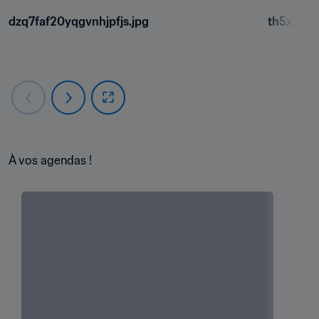
dzq7faf20yqgvnhjpfjs.jpg
th5xcfpl
À vos agendas !