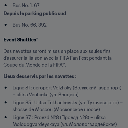
Bus No. 1, 67
Depuis le parking public sud
Bus No. 66, 392
Event Shuttles*
Des navettes seront mises en place aux seules fins 
d'assurer la liaison avec la FIFA Fan Fest pendant la 
Coupe du Monde de la FIFA™.
Lieux desservis par les navettes :
Ligne S1 : aéroport Volzhsky (Волжский-аэропорт) 
– ulitsa Ventceka (ул. Венцека)
Ligne S5 : Ulitsa Tukhachevsky (ул. Тухачевского) – 
shosse de Moscou (Московское шоссе)
Ligne S7 : Proezd №8 (Проезд №8) – ulitsa 
Molodogvardeyskaya (ул. Молодогвардейская)