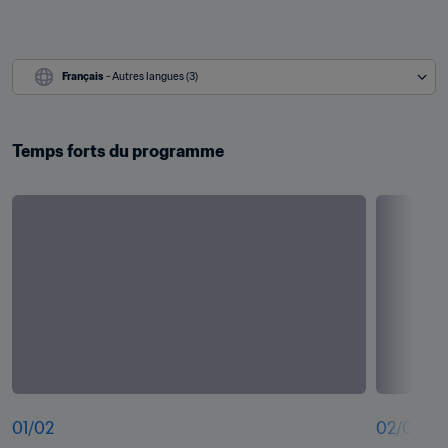
Français
 - Autres langues (3)
Temps forts du programme
01
/
02
02
/
02