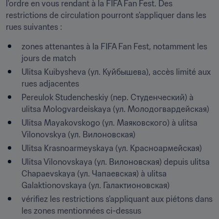
l'ordre en vous rendant à la FIFA Fan Fest. Des 
restrictions de circulation pourront s'appliquer dans les 
rues suivantes :
zones attenantes à la FIFA Fan Fest, notamment les 
jours de match
Ulitsa Kuibysheva (ул. Куйбышева), accès limité aux 
rues adjacentes
Pereulok Studencheskiy (nер. Студенческий) à 
ulitsa Mologvardeiskaya (ул. Молодогвардейская)
Ulitsa Mayakovskogo (ул. Маяковского) à ulitsa 
Vilonovskya (ул. Вилоновская)
Ulitsa Krasnoarmeyskaya (ул. Красноармейская)
Ulitsa Vilonovskaya (ул. Вилоновская) depuis ulitsa 
Chapaevskaya (ул. Чапаевская) à ulitsa 
Galaktionovskaya (ул. Галактионовская)
vérifiez les restrictions s'appliquant aux piétons dans 
les zones mentionnées ci-dessus