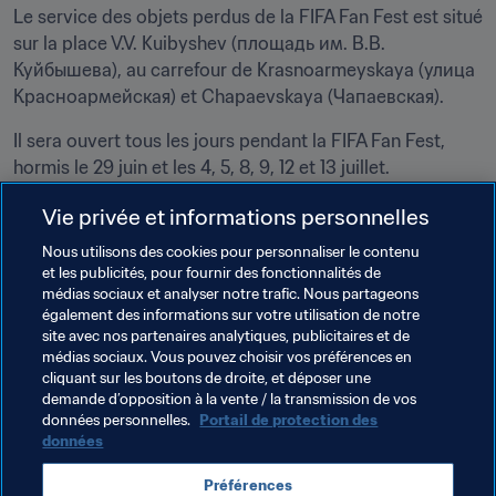
Le service des objets perdus de la FIFA Fan Fest est situé 
sur la place V.V. Kuibyshev (площадь им. В.В. 
Куйбышева), au carrefour de Krasnoarmeyskaya (улица 
Красноармейская) et Chapaevskaya (Чапаевская).
Il sera ouvert tous les jours pendant la FIFA Fan Fest, 
hormis le 29 juin et les 4, 5, 8, 9, 12 et 13 juillet.
Vie privée et informations personnelles
Consignes
Nous utilisons des cookies pour personnaliser le contenu
Des consignes sont mises à disposition gratuitement aux 
et les publicités, pour fournir des fonctionnalités de
entrées G1, G2, G3 et G5.
médias sociaux et analyser notre trafic. Nous partageons
également des informations sur votre utilisation de notre
site avec nos partenaires analytiques, publicitaires et de
Le service sera ouvert tous les jours pendant la FIFA Fan 
médias sociaux. Vous pouvez choisir vos préférences en
Fest, hormis le 29 juin et les 4, 5, 8, 9, 12 et 13 juillet.
cliquant sur les boutons de droite, et déposer une
demande d’opposition à la vente / la transmission de vos
*Information susceptible d'être modifiée.
données personnelles.
Portail de protection des
données
OBJETS INTERDITS
Préférences