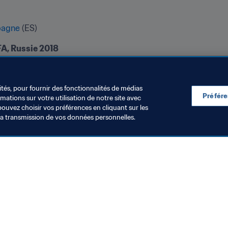
pagne
 (ES)
stagram
ités, pour fournir des fonctionnalités de médias
Préfér
ations sur votre utilisation de notre site avec
pouvez choisir vos préférences en cliquant sur les
la transmission de vos données personnelles.
Visitez également
Toutes les infos et tous les articles
Rapports et documents