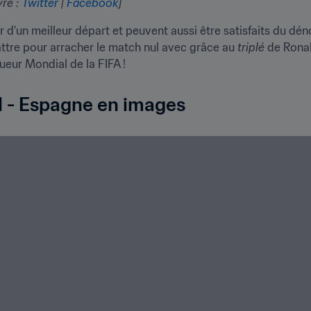
re : 
Twitter
 | 
Facebook
]
r d'un meilleur départ et peuvent aussi être satisfaits du d
attre pour arracher le match nul avec grâce au 
triplé
 de Rona
ueur Mondial de la FIFA !
l - Espagne en images