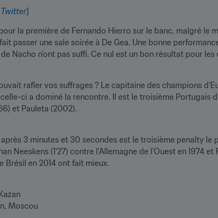
 
Twitter
]
r la première de Fernando Hierro sur le banc, malgré le matc
fait passer une sale soirée à De Gea. Une bonne performance a
 de Nacho n'ont pas suffi. Ce nul est un bon résultat pour les
ouvait rafler vos suffrages ? Le capitaine des champions d'E
celle-ci a dominé la rencontre. Il est le troisième Portugais da
6) et Pauleta (2002).
après 3 minutes et 30 secondes est le troisième penalty le pl
n Neeskens (1'27) contre l'Allemagne de l'Ouest en 1974 et R
 Brésil en 2014 ont fait mieux.
Kazan

uin, Moscou