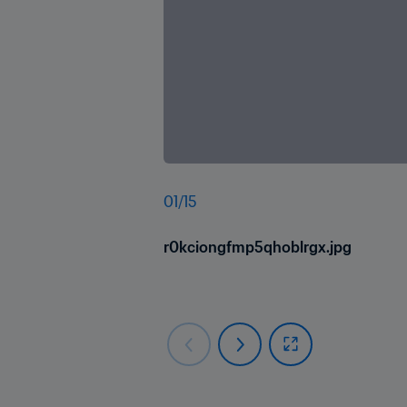
01
/
15
r0kciongfmp5qhoblrgx.jpg