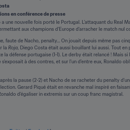
osta​
tions en conférence de presse
 a une nouvelle fois porté le Portugal. L'attaquant du Real Ma
rmettant aux champions d'Europe d'arracher le match nul co
, faute de Nacho, penalty… On jouait depuis même pas cinq m
 la 
Roja
, Diego Costa était aussi bouillant lui aussi. Tout en 
e la défense portugaise (1-1). Le derby était relancé ! Mais si
 s'exposait à des contres, et sur l'un d'entre eux, Ronaldo ob
après la pause (2-2) et Nacho de se racheter du penalty d'u
lection. Gerard Piqué était en revanche mal inspiré en faisant
onaldo d'égaliser in extremis sur un coup franc magistral.