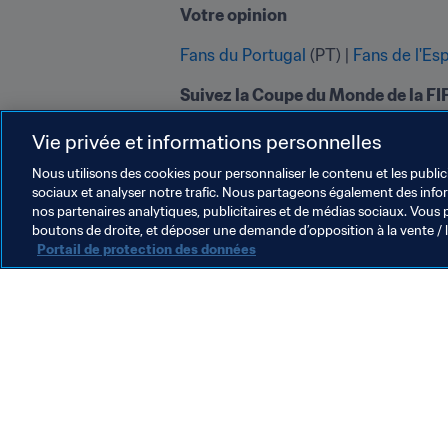
Votre opinion
Fans du Portugal
 (PT) | 
Fans de l'Es
sur Twitter
 | 
sur Facebook
 | 
sur In
Vie privée et informations personnelles
Nous utilisons des cookies pour personnaliser le contenu et les public
sociaux et analyser notre trafic. Nous partageons également des inform
nos partenaires analytiques, publicitaires et de médias sociaux. Vous 
boutons de droite, et déposer une demande d’opposition à la vente / 
Portail de protection des données
L’action de la FIFA
Juridique
Système de transfert