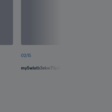
02
/
15
my5wlatb3ekw73p8kgwd.jpg