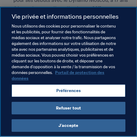
pour ses débuts avec le Dynamo Moscou, à 17 ans
A honoré sa première sélection en 2011
Vie privée et informations personnelles
A joué 46 matches et marqué 12 buts avec la Russie
Meilleur buteur de l'équipe de Russie actuelle
Nous utilisons des cookies pour personnaliser le contenu
et les publicités, pour fournir des fonctionnalités de
A disputé trois matches et inscrit un but pendant la 
médias sociaux et analyser notre trafic. Nous partageons
Coupe du Monde 2014
également des informations sur votre utilisation de notre
site avec nos partenaires analytiques, publicitaires et de
Vit sa troisième saison au Zénith Saint-Pétersbourg
médias sociaux. Vous pouvez choisir vos préférences en
Réalise son meilleur début de saison : 15 buts en 18 
cliquant sur les boutons de droite, et déposer une
matches
demande d’opposition à la vente / la transmission de vos
données personnelles.
Portail de protection des
données
Thèmes en lien
Préférences
Russia
UEFA
Refuser tout
J’accepte