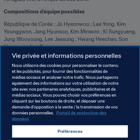
Compositions d'équipe possibles
République de Corée : Jo Hyeonwoo ; Lee Yong, Kim 
Younggwon, Jang Hyunsoo, Kim Minwoo ; Ki Sungyueng, 
Jung Wooyoung, Lee Jaesung ; Hwang Heechan, Son 
Heungmin, Lee Seungwoo
Vie privée et informations personnelles
Mexique : Guillermo Ochoa ; Carlos Salcedo, Hugo 
Nous utilisons des cookies pour personnaliser le contenu
Ayala, Héctor Moreno, Jesús Gallardo ; Miguel Layún, 
et les publicités, pour fournir des fonctionnalités de
Héctor Herrera, Andrés Guardado ; Carlos Vela, Javier 
médias sociaux et analyser notre trafic. Nous partageons
Hernández, Hirving Lozano
également des informations sur votre utilisation de notre
site avec nos partenaires analytiques, publicitaires et de
Participez !
médias sociaux. Vous pouvez choisir vos préférences en
Notre Fan Zone de Russie 2018 vous donne accès aux 
cliquant sur les boutons de droite, et déposer une
demande d’opposition à la vente / la transmission de vos
matches, concours et prix de la Coupe du Monde. Jouez 
données personnelles.
Portail de protection des
au Fantasy, pronostiquez les matches, découvrez notre 
données
Fan Movement, collectionnez les stickers Panini et votez 
pour les récompenses de la Coupe du Monde.
Préférences