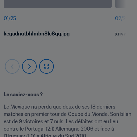
01
/
25
02
/
25
kegadnutbh1mbn8lc8qq.jpg
xnywtay
Le saviez-vous ?
Le Mexique n'a perdu que deux de ses 18 derniers 
matches en premier tour de Coupe du Monde. Son bilan 
est de 9 victoires et 7 nuls. Les défaites ont eu lieu 
contre le Portugal (2:1) Allemagne 2006 et face à 
l'Uruguay (1:0) à Afrique du Sud 2010.