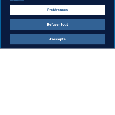
vendredi. S’il réalise un bon score, vous n’aurez 
probablement pas envie d’en changer ; en revanche, s’il 
Préférences
passe une journée difficile, vous aurez jusqu’à samedi 
16 heures CET pour désigner son remplaçant.
Refuser tout
J’accepte
L’action de la FIFA
Visitez également
Juridique
Toutes les infos et 
tous les articles
Système de transfert
Rapports et 
Football féminin
documents
Promotion du football
Fondation FIFA
Innovation
FIFA Museum