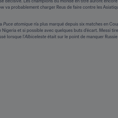
asse décisive. Les champions du monde en titre auront encore d
w va probablement charger Reus de faire contre les Asiatiq
a 
Puce atomique
 n'a plus marqué depuis six matches en Coup
e Nigeria et si possible avec quelques buts d'écart. Messi tire
ssé lorsque l'
Albiceleste
 était sur le point de manquer Russi