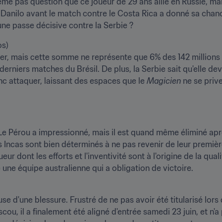
même pas question que ce joueur de 29 ans aille en Russie, mai
 Danilo avant le match contre le Costa Rica a donné sa chance
 une passe décisive contre la Serbie ?
s)

er, mais cette somme ne représente que 6% des 142 millions d
erniers matches du Brésil. De plus, la Serbie sait qu'elle dev
nc attaquer, laissant des espaces que le 
Magicien
 ne se priv
)Le Pérou a impressionné, mais il est quand même éliminé aprè
s Incas sont bien déterminés à ne pas revenir de leur premi
ur dont les efforts et l'inventivité sont à l'origine de la qua
 une équipe australienne qui a obligation de victoire.
 d'une blessure. Frustré de ne pas avoir été titularisé lors d
u, il a finalement été aligné d'entrée samedi 23 juin, et n'a