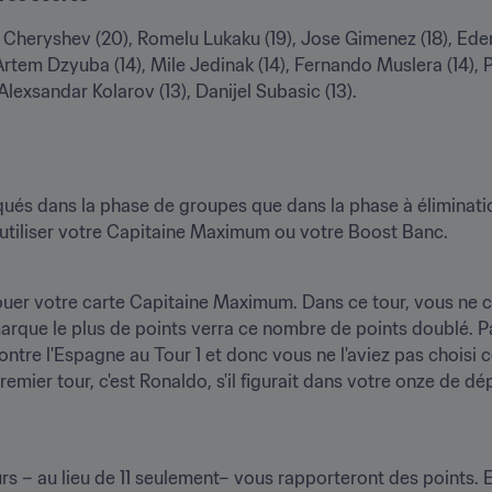
 Cheryshev (20), Romelu Lukaku (19), Jose Gimenez (18), Eden
Artem Dzyuba (14), Mile Jedinak (14), Fernando Muslera (14), Ph
 Alexsandar Kolarov (13), Danijel Subasic (13).
rqués dans la phase de groupes que dans la phase à élimination
tiliser votre Capitaine Maximum ou votre Boost Banc.
ouer votre carte Capitaine Maximum. Dans ce tour, vous ne ch
 marque le plus de points verra ce nombre de points doublé. P
contre l'Espagne au Tour 1 et donc vous ne l'aviez pas choisi 
ier tour, c'est Ronaldo, s'il figurait dans votre onze de dép
rs – au lieu de 11 seulement– vous rapporteront des points. Es