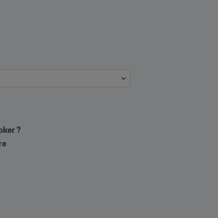
oker ?
re
.