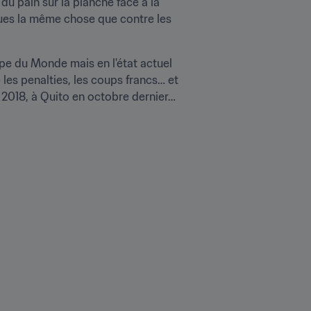
u pain sur la planche face à la 
ues la même chose que contre les 
e du Monde mais en l'état actuel 
 les penalties, les coups francs… et 
e 2018, à Quito en octobre dernier…