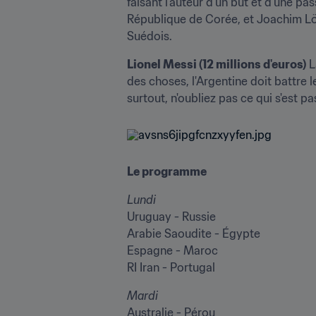
faisant l'auteur d'un but et d'une p
République de Corée, et Joachim Lö
Suédois.
Lionel Messi (12 millions d'euros)
 L
des choses, l'Argentine doit battre l
surtout, n'oubliez pas ce qui s'est pa
Le programme
Lundi
Uruguay - Russie

Arabie Saoudite - Égypte

Espagne - Maroc

RI Iran - Portugal
Mardi
Australie - Pérou
