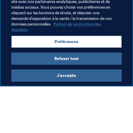
L'ancien centre radio a été démoli et les emplacements 
site avec nos partenaires analytiques, publicitaires et de
choisis pour les nouveaux bâtiments ont tous été 
médias sociaux. Vous pouvez choisir vos préférences en
cliquant sur les boutons de droite, et déposer une
aplanis.
demande d’opposition à la vente / la transmission de vos
données personnelles.
Portail de protection des
données
Thèmes en lien
Préférences
Russia
UEFA
Refuser tout
J’accepte
L’action de la FIFA
Visitez également
Juridique
Toutes les infos et 
tous les articles
Système de transfert