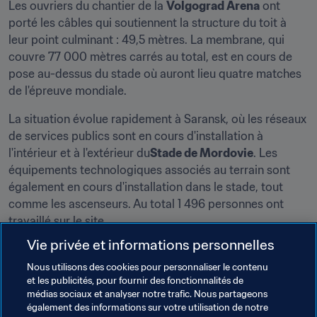
Les ouvriers du chantier de la 
Volgograd Arena
 ont 
porté les câbles qui soutiennent la structure du toit à 
leur point culminant : 49,5 mètres. La membrane, qui 
couvre 77 000 mètres carrés au total, est en cours de 
pose au-dessus du stade où auront lieu quatre matches 
de l'épreuve mondiale.
La situation évolue rapidement à Saransk, où les réseaux 
de services publics sont en cours d'installation à 
l'intérieur et à l'extérieur du
Stade de Mordovie
. Les 
équipements technologiques associés au terrain sont 
également en cours d'installation dans le stade, tout 
comme les ascenseurs. Au total 1 496 personnes ont 
travaillé sur le site.
Vie privée et informations personnelles
La structure principale de la Samara Arena est 
pratiquement terminée : 95 des 96 blocs qui forment le 
Nous utilisons des cookies pour personnaliser le contenu
et les publicités, pour fournir des fonctionnalités de
dôme ont été mis en place. Les préparatifs pour la 
médias sociaux et analyser notre trafic. Nous partageons
rénovation du quartier autour du site ont débuté. 
également des informations sur votre utilisation de notre