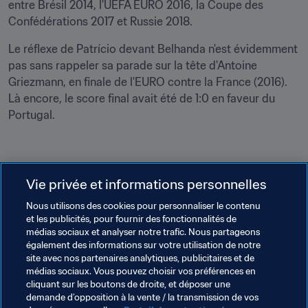
entre Brésil 2014, l'UEFA EURO 2016, la Coupe des 
Confédérations 2017 et Russie 2018.
Le réflexe de Patrício devant Belhanda n'est évidemment 
pas sans rappeler sa parade sur la tête d'Antoine 
Griezmann, en finale de l'EURO contre la France (2016). 
Là encore, le score final avait été de 1:0 en faveur du 
Portugal.
"Je n'aime pas faire ressortir les individualités, je préfère 
Vie privée et informations personnelles
me concentrer sur le collectif, sur le jeu qu'une équipe 
Nous utilisons des cookies pour personnaliser le contenu
produit pour atteindre le seul objectif digne de ce nom, à 
et les publicités, pour fournir des fonctionnalités de
savoir la victoire. Mes coéquipiers en font autant que 
médias sociaux et analyser notre trafic. Nous partageons
moi pour essayer de gagner tous les matches", 
également des informations sur votre utilisation de notre
commente sobrement Patricio.
site avec nos partenaires analytiques, publicitaires et de
médias sociaux. Vous pouvez choisir vos préférences en
"Pour l'équipe, cette victoire est un pas vers notre 
cliquant sur les boutons de droite, et déposer une
demande d’opposition à la vente / la transmission de vos
objectif, qui est la qualification. Nous prenons les 