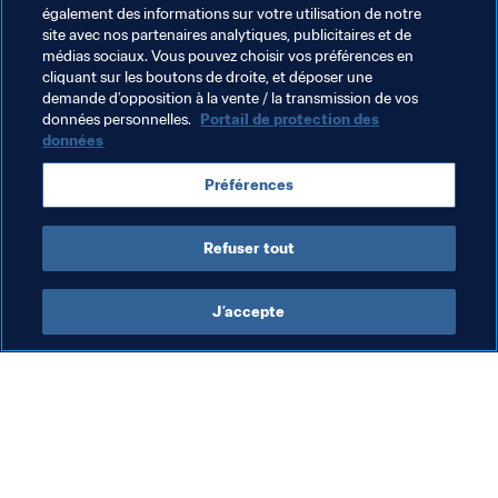
En l’espace de sept semaines, 115 millions d’échanges ont 
également des informations sur votre utilisation de notre
eu lieu entre les utilisateurs de Panini Digital Sticker 
site avec nos partenaires analytiques, publicitaires et de
médias sociaux. Vous pouvez choisir vos préférences en
Album. Et ce n’est pas fini : en effet, plus de trois millions 
cliquant sur les boutons de droite, et déposer une
et demi de joueurs n’ont pas terminé leur album.
demande d’opposition à la vente / la transmission de vos
données personnelles.
Portail de protection des
Si vous ne vous êtes pas encore lancé dans l’aventure, 
données
rejoignez Kyle Walker, la star de la NBA Clint Capela et 
les millions d’autres collectionneurs qui collent, 
Préférences
échangent et partagent leurs vignettes avec Panini et 
Coca-Cola.
Refuser tout
J’accepte
L’action de la FIFA
Visitez également
Juridique
Toutes les infos et 