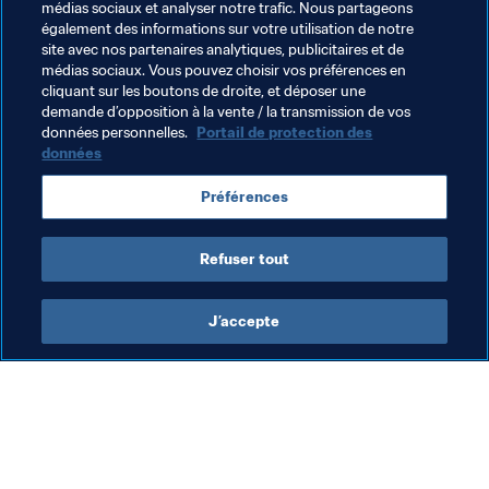
médias sociaux et analyser notre trafic. Nous partageons
représentative de la CONCACAF. C'est un match 
également des informations sur votre utilisation de notre
particulier pour les Mexicains, pour les Américains, et 
site avec nos partenaires analytiques, publicitaires et de
pour nos compatriotes qui vivent aux États-Unis. Quoi 
médias sociaux. Vous pouvez choisir vos préférences en
cliquant sur les boutons de droite, et déposer une
de mieux qu'une victoire pour commencer ?
demande d’opposition à la vente / la transmission de vos
données personnelles.
Portail de protection des
données
Thèmes en lien
Préférences
Mexico
Concacaf
Panama
USA
Refuser tout
J’accepte
L’action de la FIFA
Visitez également