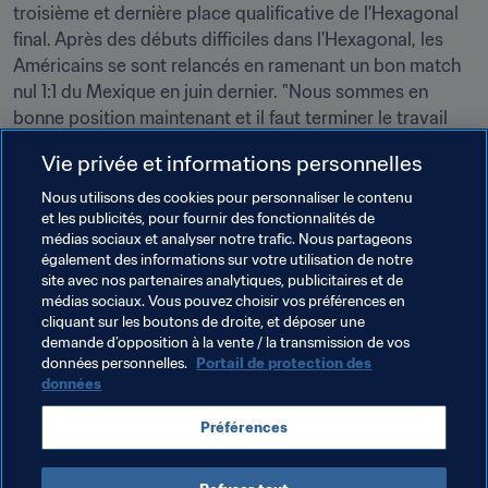
troisième et dernière place qualificative de l'Hexagonal 
final. Après des débuts difficiles dans l'Hexagonal, les 
Américains se sont relancés en ramenant un bon match 
nul 1:1 du Mexique en juin dernier. "Nous sommes en 
bonne position maintenant et il faut terminer le travail 
dans les matches qui restent", lance-t-il, oscillant entre 
Vie privée et informations personnelles
rêve et réalité. "Tout cela ressemble à un rêve pour moi, 
et pourtant je suis de tempérament très réaliste. C'est 
Nous utilisons des cookies pour personnaliser le contenu
et les publicités, pour fournir des fonctionnalités de
juste que je ne m'attendais vraiment pas à ce que tout 
médias sociaux et analyser notre trafic. Nous partageons
cela arrive. Quand je repense au parcours qui m'a 
également des informations sur votre utilisation de notre
conduit où je suis aujourd'hui, je me rends compte que 
site avec nos partenaires analytiques, publicitaires et de
tout s'est fait très rapidement. Ça a été magnifique et je 
médias sociaux. Vous pouvez choisir vos préférences en
cliquant sur les boutons de droite, et déposer une
suis reconnaissant pour tout ce que j'ai vécu."
demande d’opposition à la vente / la transmission de vos
données personnelles.
Portail de protection des
données
Thèmes en lien
Préférences
USA
Concacaf