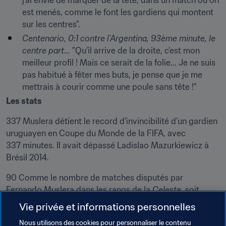
j’ai envie de marquer de la tête, dans un match où on 
est menés, comme le font les gardiens qui montent 
sur les centres".
Centenario, 0:1 contre l’Argentina, 93ème minute, le 
centre part...
 "Qu’il arrive de la droite, c’est mon 
meilleur profil ! Mais ce serait de la folie... Je ne suis 
pas habitué à fêter mes buts, je pense que je me 
mettrais à courir comme une poule sans tête !"
Les stats
337 Muslera détient le record d’invincibilité d’un gardien 
uruguayen en Coupe du Monde de la FIFA, avec 
337 minutes. Il avait dépassé Ladislao Mazurkiewicz à 
Brésil 2014.
90 Comme le nombre de matches disputés par 
Fernando Muslera dans les rangs de la 
Celeste
, soit 
davantage que tout autre portier dans l’histoire de 
Vie privée et informations personnelles
l’équipe nationale.
Nous utilisons des cookies pour personnaliser le contenu