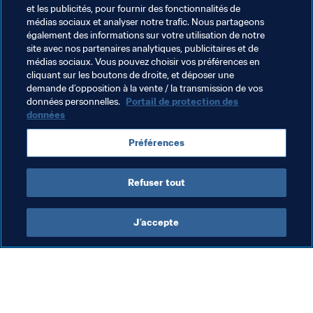
et les publicités, pour fournir des fonctionnalités de
1 Le nombre de titres remportés par Muslera avec 
médias sociaux et analyser notre trafic. Nous partageons
l’Uruguay : la Copa América, Argentine 2011. Le gardien 
également des informations sur votre utilisation de notre
avait joué un rôle-clé dans les tirs au but en quart de 
site avec nos partenaires analytiques, publicitaires et de
finale contre son pays de naissance. Il avait notamment 
médias sociaux. Vous pouvez choisir vos préférences en
cliquant sur les boutons de droite, et déposer une
repoussé un penalty de Carlos Tevez.
demande d’opposition à la vente / la transmission de vos
données personnelles.
Portail de protection des
données
Thèmes en lien
Préférences
Argentina
Uruguay
CONMEBOL
Refuser tout
J’accepte
L’action de la FIFA
Visitez également