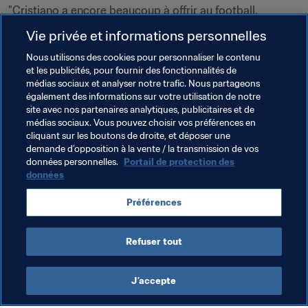
"Cristiano a encore beaucoup à offrir au football. 
J’espère qu’il va rester pour aider les jeunes à grandir et 
Vie privée et informations personnelles
à progresser. Il y a beaucoup de jeunes prometteurs 
Nous utilisons des cookies pour personnaliser le contenu
dans cette équipe et nous avons tous très envie de le 
et les publicités, pour fournir des fonctionnalités de
garder avec nous" - 
Fernando Santos, sélectionneur du 
médias sociaux et analyser notre trafic. Nous partageons
Portugal
également des informations sur votre utilisation de notre
site avec nos partenaires analytiques, publicitaires et de
Toujours The Best ?
médias sociaux. Vous pouvez choisir vos préférences en
Les performances en Coupe du Monde jouent souvent 
cliquant sur les boutons de droite, et déposer une
demande d’opposition à la vente / la transmission de vos
un rôle important dans l’attribution des récompenses 
données personnelles.
Portail de protection des
individuelles. Dans ces conditions, Messi et Ronaldo 
données
peuvent-ils encore remporter le titre de The Best – 
Joueur de la FIFA ? Ou l’heure est-elle venue de sacrer un 
Préférences
nouveau champion ? Pour le savoir, rendez-vous à 
Londres le 24 septembre !
Refuser tout
J’accepte