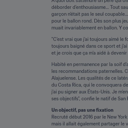
À quoi doit s’attendre un père qui o
déborder d’enthousiasme… Tout sauf 
garçon n’était pas le seul coupable… 
pour le ballon rond. Dès son plus jeu
muait invariablement en ballon. Y com
"C’est vrai que j’ai toujours aimé le 
toujours baigné dans ce sport et j’ai
et je crois que ça m’a aidé à deveni
Habité en permanence par la soif d’a
les recommandations paternelles. C’e
Alajuelense. Les qualités de ce latér
du Costa Rica, qui le convoquera deu
j’ai pu signer aux États-Unis. Je m’
ses objectifs", confie le natif de Sa
Un objectif, pas une fixation
Recruté début 2016 par le New York Ci
mais il allait également partager le 