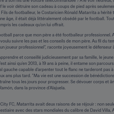
ffre à son fils une voiture télécommandée ? À le voir heureux,
le voir détruire son cadeau à coups de pied après seulement 
Fils de footballeur, le Costaricien Rónald Matarrita a hérité 
ne âge, il était déjà littéralement obsédé par le football. Tout
pris les cadeaux qu’on lui offrait.
football parce que mon père a été footballeur professionnel. Au
 voulu suivre les pas et les conseils de mon père. Au fil du t
r un joueur professionnel", raconte joyeusement le défenseur 
pprendre et conseillé judicieusement par sa famille, le jeune 
st ainsi qu’en 2013, à 19 ans à peine, il entame son parcours
al gauche capable d’arpenter tout le flanc ne tarderont pas à a
x ans plus tard. "Ma vie est une succession de bénédictions.
entraîne tous les jours pour progresser. Se dévouer corps et â
n Ramón, dans la province d’Alajuela.
ty FC, Matarrita avait deux raisons de se réjouir : non seulem
vestiaire avec des stars mondiales du calibre de David Villa, 