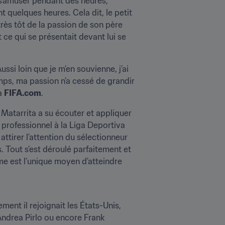
 s’amuser pendant des heures, 
quelques heures. Cela dit, le petit 
très tôt de la passion de son père 
 ce qui se présentait devant lui se 
ssi loin que je m’en souvienne, j’ai 
emps, ma passion n’a cessé de grandir 
à 
FIFA.com
.
Matarrita a su écouter et appliquer 
 professionnel à la Liga Deportiva 
ttirer l’attention du sélectionneur 
 Tout s’est déroulé parfaitement et 
me est l’unique moyen d’atteindre 
ent il rejoignait les États-Unis, 
Andrea Pirlo ou encore Frank 