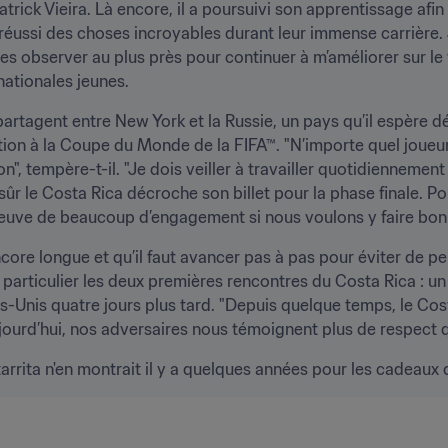
rick Vieira. Là encore, il a poursuivi son apprentissage afin 
 réussi des choses incroyables durant leur immense carrière. 
s observer au plus près pour continuer à m’améliorer sur le te
nationales jeunes.
partagent entre New York et la Russie, un pays qu’il espère d
tion à la Coupe du Monde de la FIFA™. "N’importe quel joue
tion", tempère-t-il. "Je dois veiller à travailler quotidienneme
sûr le Costa Rica décroche son billet pour la phase finale. Po
e preuve de beaucoup d’engagement si nous voulons y faire bonn
ncore longue et qu’il faut avancer pas à pas pour éviter de pe
articulier les deux premières rencontres du Costa Rica : un
s-Unis quatre jours plus tard. "Depuis quelque temps, le Cos
ourd’hui, nos adversaires nous témoignent plus de respect qu
rita n'en montrait il y a quelques années pour les cadeaux d