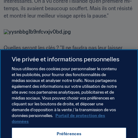
intéressants. On a vu contre l’Islande qu’en première mi-
temps, ils avaient beaucoup souffert. Mais ils ont résisté 
et montré leur meilleur visage après la pause."
Quelles seront les clés ? "Il ne faudra pas leur laisser 
d’espaces. Dès qu’ils en ont, ils font très mal, parce que 
Vie privée et informations personnelles
ce sont des joueurs physiques et rapides. Il faudra gérer 
Nous utilisons des cookies pour personnaliser le contenu
leurs points forts et essayer de saisir les occasions qui 
et les publicités, pour fournir des fonctionnalités de
se présenteront."
médias sociaux et analyser notre trafic. Nous partageons
également des informations sur votre utilisation de notre
Toujours aussi clair, Mascherano écarte toute possibilité 
site avec nos partenaires analytiques, publicitaires et de
d’une élimination précoce qui pourrait mettre un terme à 
médias sociaux. Vous pouvez choisir vos préférences en
sa carrière internationale. "Non, je n’y pense même pas. 
cliquant sur les boutons de droite, et déposer une
demande d’opposition à la vente / la transmission de vos
Je préfère consacrer mon énergie à savoir ce qu’on peut 
données personnelles.
Portail de protection des
faire pour éviter cela", assure-t-il, même s'il sait que 
données
l’heure du bilan approche. "Après le match, nous allons 
analyser le résultat et parler de l’adversaire qu’il faudra 
Préférences