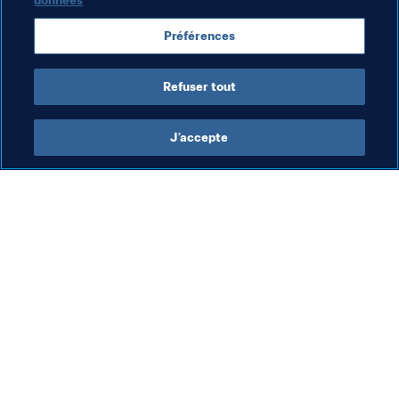
données
mener contre la discrimination et propose également 
d’autres campagnes de communication.
Préférences
Documents Connexes
Refuser tout
J’accepte
L’action de la FIFA
Visitez également
Juridique
Toutes les infos et 
tous les articles
Système de transfert
Rapports et 
Football féminin
documents
Promotion du football
Fondation FIFA
Innovation
FIFA Museum