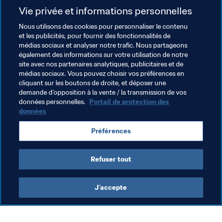
Vie privée et informations personnelles
Sotchi
Esplanade sud du port de mer

Nous utilisons des cookies pour personnaliser le contenu
Lieu emblématique situé au cœur de la ville de Sotchi, 
et les publicités, pour fournir des fonctionnalités de
médias sociaux et analyser notre trafic. Nous partageons
sur la renommée promenade en bord de mer

également des informations sur votre utilisation de notre
10 000 personnes
site avec nos partenaires analytiques, publicitaires et de
médias sociaux. Vous pouvez choisir vos préférences en
Volgograd
cliquant sur les boutons de droite, et déposer une
Quai de la 62éme armée

demande d’opposition à la vente / la transmission de vos
Lieu emblématique situé au centre-ville le long de la 
données personnelles.
Portail de protection des
données
Volga et des principaux axes pour piétons

15 000 personnes
Préférences
Documents Connexes
Refuser tout
J’accepte