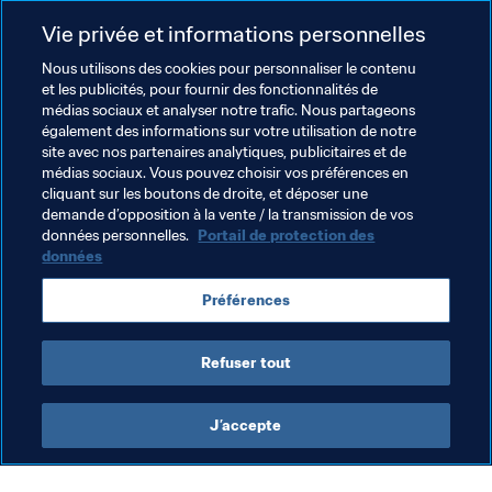
pour la Coupe du Monde. "Cette compétition nous 
donnera l’occasion de voir ces joueurs en action lors de 
Vie privée et informations personnelles
matches de haut niveau", explique-t-il. "Nous avons des 
Nous utilisons des cookies pour personnaliser le contenu
joueurs de qualité, qui méritent de participer à ce tournoi 
et les publicités, pour fournir des fonctionnalités de
d’envergure."
médias sociaux et analyser notre trafic. Nous partageons
également des informations sur votre utilisation de notre
site avec nos partenaires analytiques, publicitaires et de
Thèmes en lien
médias sociaux. Vous pouvez choisir vos préférences en
cliquant sur les boutons de droite, et déposer une
demande d’opposition à la vente / la transmission de vos
Fiji
New Caledonia
New Zealand
données personnelles.
Portail de protection des
données
Papua New Guinea
Samoa
Solomon Islands
Préférences
Tahiti
Vanuatu
OFC
Refuser tout
J’accepte