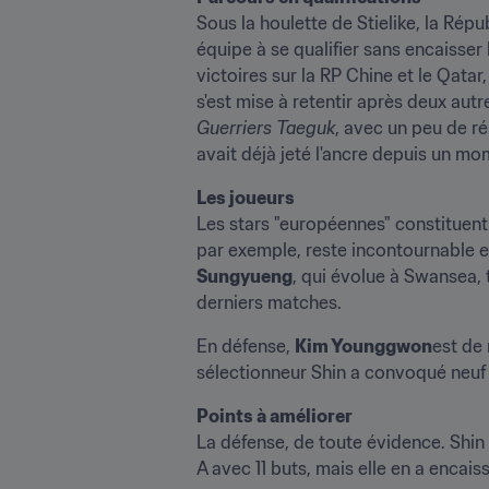
Sous la houlette de Stielike, la Répu
équipe à se qualifier sans encaisser
victoires sur la RP Chine et le Qatar
Guerriers Taeguk
, avec un peu de ré
avait déjà jeté l'ancre depuis un mo
Les joueurs
Les stars "européennes" constituent
par exemple, reste incontournable en 
Sungyueng
, qui évolue à Swansea, 
derniers matches.
En défense, 
Kim Younggwon
est de 
sélectionneur Shin a convoqué neuf j
Points à améliorer
La défense, de toute évidence. Shin d
A avec 11 buts, mais elle en a encaiss