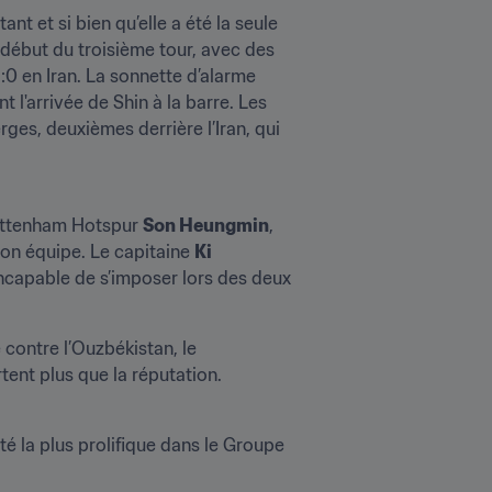
t et si bien qu’elle a été la seule 
début du troisième tour, avec des 
:0 en Iran. La sonnette d’alarme 
s'est mise à retentir après deux autres revers contre la RP Chine et le Qatar, ces écueils précipitant l'arrivée de Shin à la barre. Les 
ges, deuxièmes derrière l’Iran, qui 
Tottenham Hotspur 
Son Heungmin
, 
son équipe. Le capitaine 
Ki 
incapable de s’imposer lors des deux 
contre l’Ouzbékistan, le 
tent plus que la réputation.
é la plus prolifique dans le Groupe 