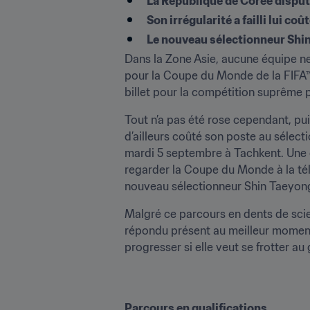
La République de Corée dispu
Son irrégularité a failli lui coû
Le nouveau sélectionneur Shi
Dans la Zone Asie, aucune équipe ne 
pour la Coupe du Monde de la FIFA™. C
billet pour la compétition suprême 
Tout n’a pas été rose cependant, pui
d’ailleurs coûté son poste au sélectio
mardi 5 septembre à Tachkent. Une déf
regarder la Coupe du Monde à la télév
nouveau sélectionneur Shin Taeyong,
Malgré ce parcours en dents de scie, 
répondu présent au meilleur moment. 
progresser si elle veut se frotter au
Parcours en qualifications