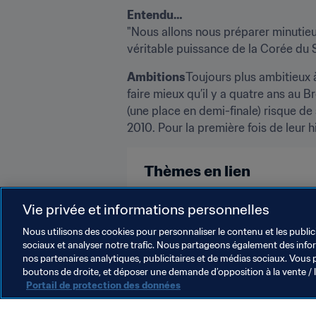
Entendu…
"Nous allons nous préparer minutieus
véritable puissance de la Corée du
Ambitions
Toujours plus ambitieux 
faire mieux qu’il y a quatre ans au B
(une place en demi-finale) risque de 
2010. Pour la première fois de leur hi
Thèmes en lien
Vie privée et informations personnelles
Korea Republic
AFC
Nous utilisons des cookies pour personnaliser le contenu et les public
sociaux et analyser notre trafic. Nous partageons également des inform
nos partenaires analytiques, publicitaires et de médias sociaux. Vous 
boutons de droite, et déposer une demande d’opposition à la vente / 
Portail de protection des données