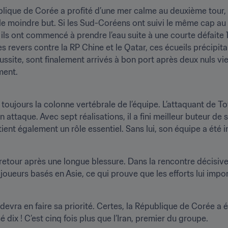
blique de Corée a profité d’une mer calme au deuxième tour, tan
 le moindre but. Si les Sud-Coréens ont suivi le même cap au 
, ils ont commencé à prendre l’eau suite à une courte défaite 1
ussite, sont finalement arrivés à bon port après deux nuls vier
ment.
 toujours la colonne vertébrale de l’équipe. L’attaquant de 
attaque. Avec sept réalisations, il a fini meilleur buteur de 
tient également un rôle essentiel. Sans lui, son équipe a été 
retour après une longue blessure. Dans la rencontre décisive 
oueurs basés en Asie, ce qui prouve que les efforts lui impor
evra en faire sa priorité. Certes, la République de Corée a ét
é dix ! C’est cinq fois plus que l’Iran, premier du groupe.