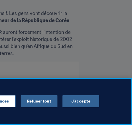
if. Les gens vont découvrir la 
neur de la République de Corée
k
 auront forcément l’intention de 
térer l’exploit historique de 2002 
aussi bien qu'en Afrique du Sud en 
terres.
ences
Refuser tout
J’accepte