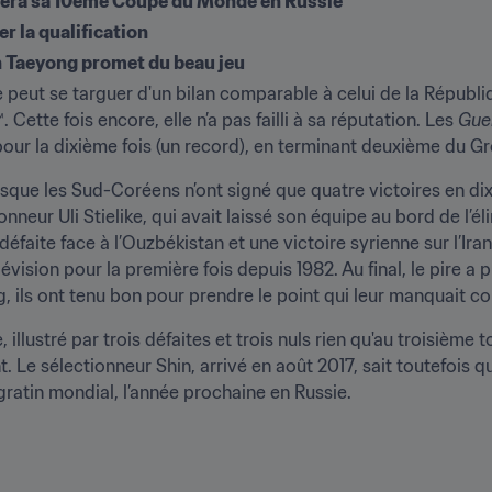
tera sa 10ème Coupe du Monde en Russie
ter la qualification
n Taeyong promet du beau jeu
peut se targuer d'un bilan comparable à celui de la Républiq
ette fois encore, elle n’a pas failli à sa réputation. Les 
Gue
pour la dixième fois (un record), en terminant deuxième du G
sque les Sud-Coréens n’ont signé que quatre victoires en dix 
nneur Uli Stielike, qui avait laissé son équipe au bord de l’él
aite face à l’Ouzbékistan et une victoire syrienne sur l’Iran 
ision pour la première fois depuis 1982. Au final, le pire a pu
 ils ont tenu bon pour prendre le point qui leur manquait co
illustré par trois défaites et trois nuls rien qu'au troisième 
Le sélectionneur Shin, arrivé en août 2017, sait toutefois qu
 gratin mondial, l’année prochaine en Russie.