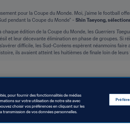
ement pour la Coupe du Monde. Moi, j’aime le football offens
 Sud pendant la Coupe du Monde" - 
Shin Taeyong, sélection
à chaque édition de la Coupe du Monde, les 
Guerriers Taegu
résil et leur décevante élimination en phase de groupes. Si réi
s'avérer difficile, les Sud-Coréens espèrent néanmoins faire 
stoire, ils avaient atteint les huitièmes de finale loin de leurs 
ités, pour fournir des fonctionnalités de médias
Préfér
ations sur votre utilisation de notre site avec
pouvez choisir vos préférences en cliquant sur les
la transmission de vos données personnelles.