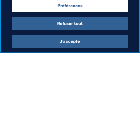
aux enfants. Ça prouve que les contes de fées n'arrivent 
Préférences
pas qu'aux autres. Je suis vraiment très heureuse que la 
Coupe du Monde nous ait permis de réaliser ce miracle".
Refuser tout
J’accepte
L’action de la FIFA
Visitez également
Juridique
Toutes les infos et 
tous les articles
Système de transfert
Rapports et 
Football féminin
documents
Promotion du football
Fondation FIFA
Innovation
FIFA Museum
Développement des talents