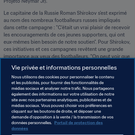
Projeto Neymar Jr)."
Le capitaine de la Russie Roman Shirokov s'est exprimé 
au nom des nombreux footballeurs russes impliqués 
dans cette campagne : "C'était un vrai plaisir de recevoir 
les encouragements de ces jeunes supporters, qui ont 
eux-mêmes bien besoin de notre soutien". Pour Shirokov, 
ces initiatives et ces campagnes revêtent une grande 
importance aux yeux des footballeurs. "On peut voir que 
toute la Russie est derrière nous. Les gens pensent à 
Vie privée et informations personnelles
nous. Ça nous fait du bien de discuter avec ces jeunes à 
Nous utilisons des cookies pour personnaliser le contenu
travers un moyen de communication presque oublié : 
et les publicités, pour fournir des fonctionnalités de
des lettres et des cartes postales. Comme dans notre 
médias sociaux et analyser notre trafic. Nous partageons
enfance !"
également des informations sur votre utilisation de notre
site avec nos partenaires analytiques, publicitaires et de
Le mot de la fin revient à la présidente du Centre des 
médias sociaux. Vous pouvez choisir vos préférences en
Volontaires de Russie 2018 de Nijni-Novgorod 
cliquant sur les boutons de droite, et déposer une
demande d’opposition à la vente / la transmission de vos
Aleksandra Mirolyubova, qui a su parfaitement résumer 
données personnelles.
Portail de protection des
l'esprit de l'initiative caritative du COL et de la FIFA : 
données
"C'était merveilleux de remettre ces cartes dédicacées 